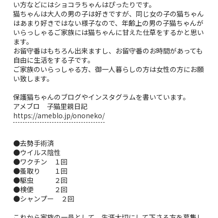
い方などにはショコラちゃんはぴったりです。
猫ちゃんは大人の男の子は好きですが、同じ女の子の猫ちゃん
はあまり好きではない様子なので、年齢上の男の子猫ちゃんが
いらっしゃるご家族には猫ちゃんに甘えた仕草をするかと思い
ます。
お留守番はもちろん出来ますし、お留守番のお時間があっても
自由に生活をする子です。
ご家族のいらっしゃる方、御一人暮らしの方は女性の方にお願
い致します。
保護猫ちゃんのブログやインスタグラムを書いています。
アメブロ 子猫里親日記
https://ameblo.jp/ononeko/
●去勢手術済
●ウイルス陰性
●ワクチン １回
●蚤取り １回
●駆虫 ２回
●検便 ２回
●シャンプー ２回
これから家族の一員として、生涯大切にして下さる方を募集し