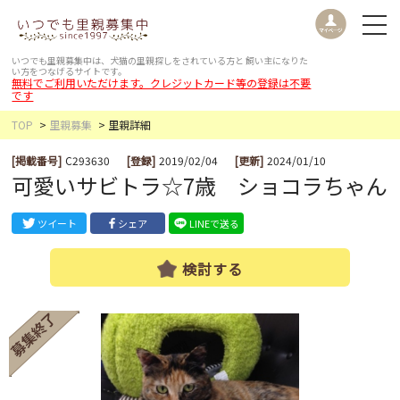
いつでも里親募集中は、犬猫の里親探しをされている方と
飼い主になりた
い方をつなげるサイトです。
無料でご利用いただけます。クレジットカード等の登録は不要
です
TOP
里親募集
里親詳細
[掲載番号]
C293630
[登録]
2019/02/04
[更新]
2024/01/10
可愛いサビトラ☆7歳 ショコラちゃん
ツイート
シェア
LINEで送る
検討する