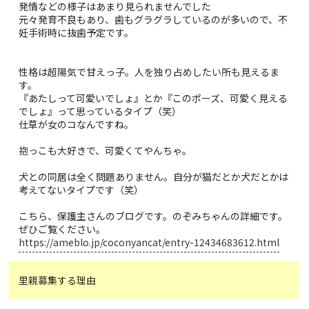
発情などの様子はあまり見られませんでした
元々発育不良もあり、歯もグラグラしているのが多いので、不
妊手術時に抜歯予定です。
性格は超陽気で甘えっ子。人を独り占めしたい所も見えるま
す。
『あたしって可愛いでしょ』とか『このポーズ、可愛く見える
でしょ』って思っているタイプ（笑）
仕草が女のコなんですね。
抱っこも大好きで、可愛くてやんちゃ。
犬との同居は全く問題ありません。自分が猫だとか犬だとかは
考えてないタイプです（笑）
こちら、保護主さんのブログです。のぞみちゃんの詳細です。
ぜひご覧ください。
https://ameblo.jp/coconyancat/entry-12434683612.html
里親募集する理由