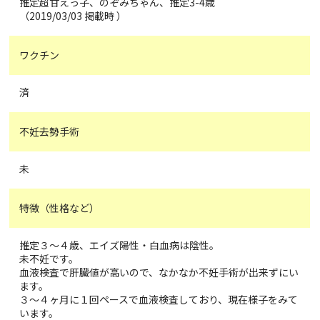
推定超甘えっ子、のぞみちゃん、推定3-4歳
（2019/03/03 掲載時 ）
ワクチン
済
不妊去勢手術
未
特徴（性格など）
推定３〜４歳、エイズ陽性・白血病は陰性。
未不妊です。
血液検査で肝臓値が高いので、なかなか不妊手術が出来ずにい
ます。
３〜４ヶ月に１回ペースで血液検査しており、現在様子をみて
います。