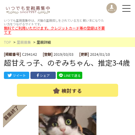
いつでも里親募集中は、犬猫の里親探しをされている方と
飼い主になりた
い方をつなげるサイトです。
無料でご利用いただけます。クレジットカード等の登録は不要
です
TOP
里親募集
里親詳細
[掲載番号]
C294142
[登録]
2019/03/03
[更新]
2024/01/10
超甘えっ子、のぞみちゃん、推定3-4歳
ツイート
シェア
LINEで送る
検討する