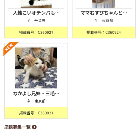
人懐こいオテンバも…
ママむすびちゃんと…
♀ 千葉県
♀ 東京都
掲載番号：C360927
掲載番号：C360924
なかよし兄妹・三毛…
♀ 東京都
掲載番号：C360921
里親募集一覧