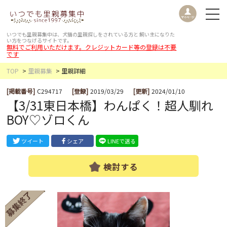
いつでも里親募集中は、犬猫の里親探しをされている方と
飼い主になりた
い方をつなげるサイトです。
無料でご利用いただけます。クレジットカード等の登録は不要
です
TOP
里親募集
里親詳細
[掲載番号]
C294717
[登録]
2019/03/29
[更新]
2024/01/10
【3/31東日本橋】わんぱく！超人馴れ
BOY♡ゾロくん
ツイート
シェア
LINEで送る
検討する