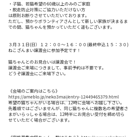
・子猫、若猫希望の60歳以上のみのご家庭
・脱走防止対策にご協力いただけない方
は原則お断りさせていただいております。
ただし、預かりボランティアさんとして新しい家族が決まるま
での間、猫ちゃんを預かっていただく道もございます。
３月３１日(日）１２：００～１６：００(最終申込１５：３０)
ねこざんまい譲渡会に参加予定です！
猫ちゃんとのお見合いは譲渡会で！
譲渡会ご来場につきまして、事前予約は不要です。
どうぞ譲渡会にご来場下さい。
《会場のご案内はこちら》
https://ameblo.jp/neko3mai/entry-12449465379.html
希望の猫ちゃんがいる場合は、12時に会場へお越し下さい。
先着順ではございませんが、同じ猫ちゃんに複数名の希望者さ
まがいらっしゃる場合は、12時半にお見合い受付を締め切ら
せていただく場合がございます。