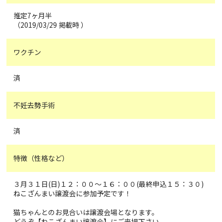
推定7ヶ月半
（2019/03/29 掲載時 ）
ワクチン
済
不妊去勢手術
済
特徴（性格など）
３月３１日(日)１２：００～１６：００(最終申込１５：３０)
ねこざんまい譲渡会に参加予定です！
猫ちゃんとのお見合いは譲渡会場となります。
どうぞ【ねこざんまい譲渡会】にご来場下さい。