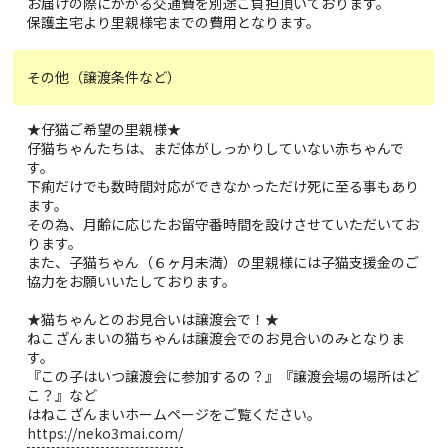
お届けの際にかかる交通費を別途ご負担頂いております。
保護主宅より里親様宅までの費用となります。
その他（譲渡条件など）
★仔猫ご希望の里親様★
仔猫ちゃんたちは、まだ体がしっかりしていない赤ちゃんで
す。
下痢だけでも数時間対応ができなかっただけ死に至る事もあり
ます。
その為、月齢に応じたお留守番時間を設けさせていただいてお
ります。
また、子猫ちゃん（６ヶ月未満）の里親様には子猫支援金のご
協力をお願いいたしております。
★猫ちゃんとのお見合いは譲渡会で！★
ねこざんまいの猫ちゃんは譲渡会でのお見合いのみとなりま
す。
『この子はいつ譲渡会に参加するの？』『譲渡会場の場所はど
こ？』など
はねこざんまいホームページをご覧ください。
https://neko3mai.com/