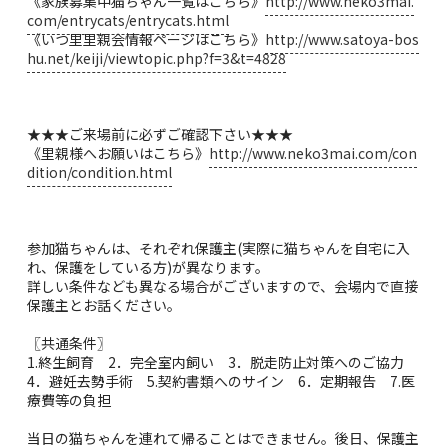
《家族募集中猫ちゃん一覧はこちら》
http://www.neko3mai.
com/entrycats/entrycats.html
《いつ里里親会情報ページはこちら》
http://www.satoya-bos
hu.net/keiji/viewtopic.php?f=3&t=4828
★★★ご来場前に必ずご確認下さい★★★
《里親様へお願いはこちら》
http://www.neko3mai.com/con
dition/condition.html
参加猫ちゃんは、それぞれ保護主(実際に猫ちゃんを自宅に入
れ、保護をしている方)が異なります。
詳しい条件なども異なる場合がございますので、会場内で直接
保護主とお話ください。
〖共通条件〗
1.終生飼育 2．完全室内飼い 3．脱走防止対策へのご協力
4．避妊去勢手術 5.契約書類へのサイン 6．定期報告 7.医
療費等の負担
当日の猫ちゃんを連れて帰ることはできません。後日、保護主