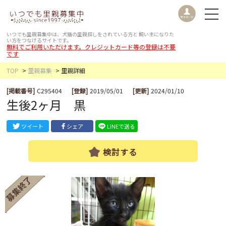
いつでも里親募集中は、犬猫の里親探しをされている方と
飼い主になりた
い方をつなげるサイトです。
無料でご利用いただけます。クレジットカード等の登録は不要
です
TOP
里親募集
里親詳細
[掲載番号]
C295404
[登録]
2019/05/01
[更新]
2024/01/10
生後2ヶ月 黒
ツイート
シェア
LINEで送る
検討する