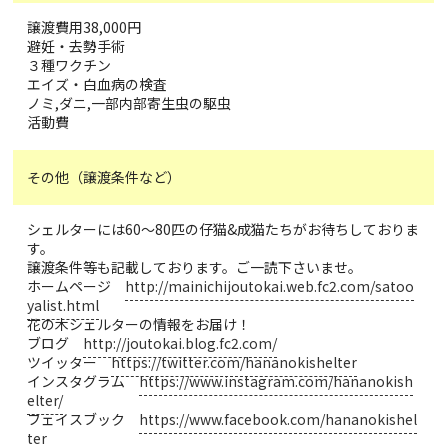
譲渡費用38,000円
避妊・去勢手術
３種ワクチン
エイズ・白血病の検査
ノミ,ダニ,一部内部寄生虫の駆虫
活動費
その他（譲渡条件など）
シェルターには60〜80匹の仔猫&成猫たちがお待ちしておりま
す。
譲渡条件等も記載しております。ご一読下さいませ。
ホームページ
http://mainichijoutokai.web.fc2.com/satoo
yalist.html
花の木シェルターの情報をお届け！
ブログ
http://joutokai.blog.fc2.com/
ツイッター
https://twitter.com/hananokishelter
インスタグラム
https://www.instagram.com/hananokish
elter/
フェイスブック
https://www.facebook.com/hananokishel
ter