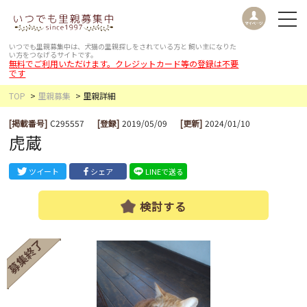
いつでも里親募集中は、犬猫の里親探しをされている方と
飼い主になりた
い方をつなげるサイトです。
無料でご利用いただけます。クレジットカード等の登録は不要
です
TOP
里親募集
里親詳細
[掲載番号]
C295557
[登録]
2019/05/09
[更新]
2024/01/10
虎蔵
ツイート
シェア
LINEで送る
検討する