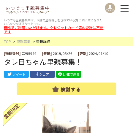
いつでも里親募集中は、犬猫の里親探しをされている方と
飼い主になりた
い方をつなげるサイトです。
無料でご利用いただけます。クレジットカード等の登録は不要
です
TOP
里親募集
里親詳細
[掲載番号]
C295949
[登録]
2019/05/26
[更新]
2024/01/10
タレ目ちゃん里親募集！
ツイート
シェア
LINEで送る
検討する