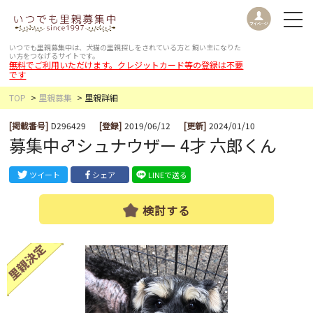
いつでも里親募集中は、犬猫の里親探しをされている方と
飼い主になりた
い方をつなげるサイトです。
無料でご利用いただけます。クレジットカード等の登録は不要
です
TOP
里親募集
里親詳細
[掲載番号]
D296429
[登録]
2019/06/12
[更新]
2024/01/10
募集中♂シュナウザー 4才 六郎くん
ツイート
シェア
LINEで送る
検討する