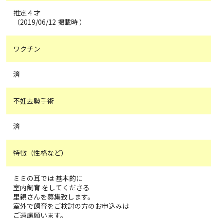
推定４才
（2019/06/12 掲載時 ）
ワクチン
済
不妊去勢手術
済
特徴（性格など）
ミミの耳では 基本的に
室内飼育 をしてくださる
里親さんを募集致します。
室外で飼育をご検討の方のお申込みは
ご遠慮願います。