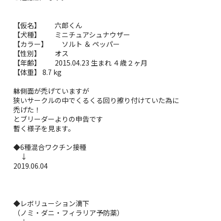
【仮名】 六郎くん
【犬種】 ミニチュアシュナウザー
【カラー】 ソルト ＆ ペッパー
【性別】 オス
【年齢】 2015.04.23 生まれ ４歳２ヶ月
【体重】 8.7 kg
躰側面が禿げていますが
狭いサークルの中でくるくる回り擦り付けていた為に
禿げた！
とブリーダーよりの申告です
暫く様子を見ます。
◆6種混合ワクチン接種
↓
2019.06.04
◆レボリューション滴下
（ノミ・ダニ・フィラリア予防薬）