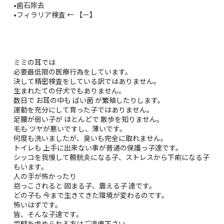
•歯石除去
•フィラリア検査 ← 【ー】
ミミの耳では
必要最低限の医療行為をしています。
決して精密検査をしている訳ではありません。
生まれたての仔犬でもありません。
数日で お耳の中も ばい菌 が繁殖したりします。
運動を充分にして育った子ではありません。
足腰が弱い子が ほとんどで 散歩を知りません。
毛も ツヤが悪いですし、薄いです。
何度も洗いましたが、臭いも完全に取れません。
トイレも 上手に出来ない事が普通の保護っ子達です。
シッコを我慢して膀胱炎になる子、ストレスから下痢になる子
もいます。
人の手が怖かったり
抱っこされると 固まる子、震える子 達です。
どの子も 今まで生きてきた環境が変わるのです。
怖いはずです。
皆、そんな子達です。
完璧を求められる方はご遠慮下さい。