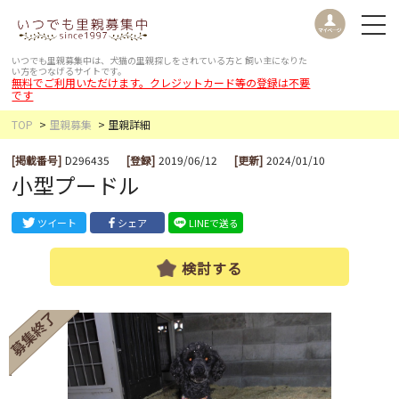
いつでも里親募集中は、犬猫の里親探しをされている方と
飼い主になりた
い方をつなげるサイトです。
無料でご利用いただけます。クレジットカード等の登録は不要
です
TOP
里親募集
里親詳細
[掲載番号]
D296435
[登録]
2019/06/12
[更新]
2024/01/10
小型プードル
ツイート
シェア
LINEで送る
検討する