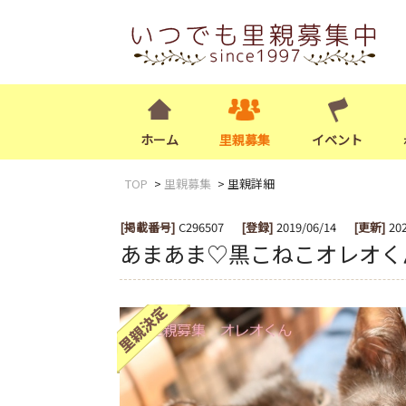
ホーム
里親募集
イベント
TOP
里親募集
里親詳細
[掲載番号]
C296507
[登録]
2019/06/14
[更新]
20
あまあま♡黒こねこオレオく