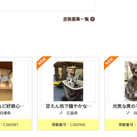
里親募集一覧
れど好奇心…
甘えん坊で穏やかな…
元気な男の
兵庫県
♂ 広島県
♂ 
C360987
掲載番号：C360906
掲載番号：C