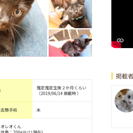
掲載
推定推定生後２か月くらい
齢
（2019/06/14 掲載時 ）
妊去勢手術
未
：オレオくん
：700g(6/11現在)