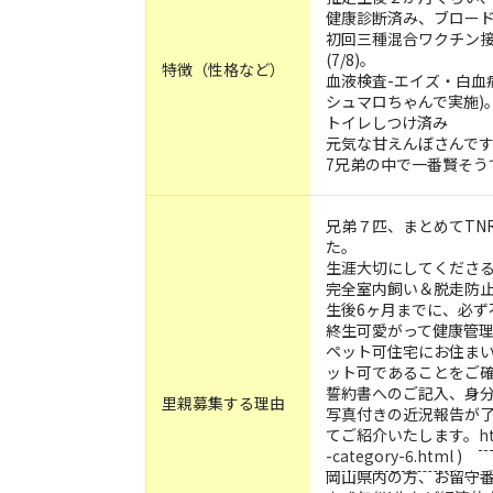
健康診断済み、ブロードラ
初回三種混合ワクチン接
(7/8)。
特徴（性格など）
血液検査-エイズ・白血病
シュマロちゃんで実施)
トイレしつけ済み
元気な甘えんぼさんです
7兄弟の中で一番賢そう
兄弟７匹、まとめてTN
た。
生涯大切にしてくださ
完全室内飼い＆脱走防
生後6ヶ月までに、必ず
終生可愛がって健康管
ペット可住宅にお住まい
ット可であることをご確
誓約書へのご記入、身
里親募集する理由
写真付きの近況報告が了
てご紹介いたします。
h
-category-6.html
)
岡山県内の方、お留守