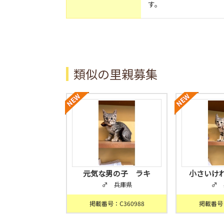
す。
類似の里親募集
元気な男の子 ラキ
小さいけ
♂ 兵庫県
♂ 
掲載番号：C360988
掲載番号：