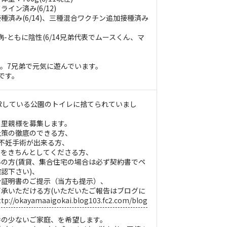
イン済み(6/12)
種済み(6/14)、三種混合ワクチン追加接種済み
-ともに陰性(6/14兄弟代表でムースくん、マ
。
。7兄弟で元気に遊んでいます。
です。
Rしている公園のトイレに捨てられていまし
る里親様を募集します。
止策の徹底のできる方、
不妊手術が出来る方、
理をきちんとしてくださる方、
の方(賃貸、集合住宅の場合は必ず契約書でペ
認下さい)、
分証明書のご提示（当方も提示）、
承いただける方(いただいたご報告はブログに
ttp://okayamaaigokai.blog103.fc2.com/blog
番の少ないご家庭、を希望します。