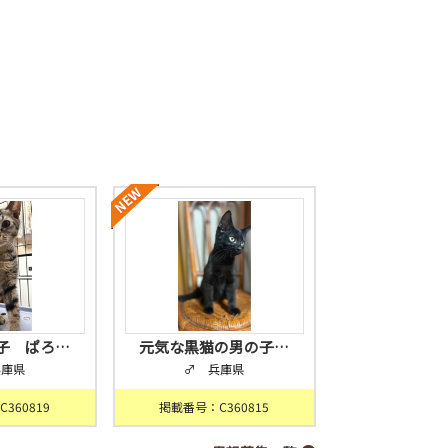
子 ぱろ…
元気な黒猫の男の子…
兵庫県
♂ 兵庫県
360819
掲載番号：C360815