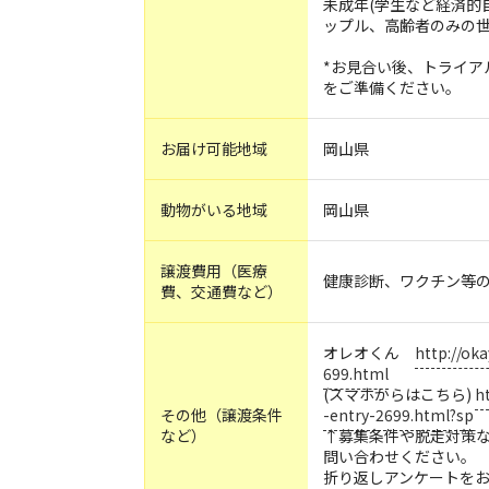
未成年(学生など経済的
ップル、高齢者のみの
*お見合い後、トライア
をご準備ください。
お届け可能地域
岡山県
動物がいる地域
岡山県
譲渡費用（医療
健康診断、ワクチン等の
費、交通費など）
オレオくん
http://ok
699.html
(スマホからはこちら)
h
その他（譲渡条件
-entry-2699.html?sp
など）
↑募集条件や脱走対策
問い合わせください。
折り返しアンケートを