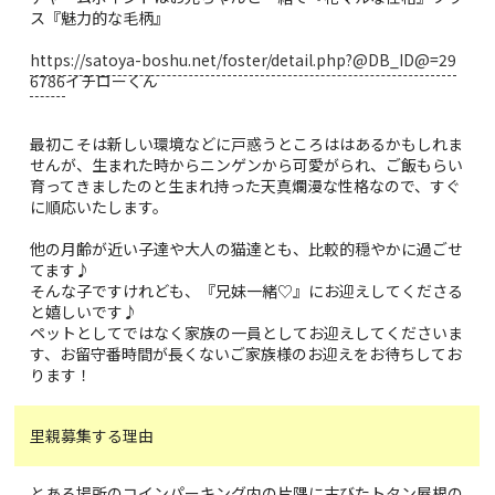
ス『魅力的な毛柄』
https://satoya-boshu.net/foster/detail.php?@DB_ID@=29
6786
イチローくん
最初こそは新しい環境などに戸惑うところははあるかもしれま
せんが、生まれた時からニンゲンから可愛がられ、ご飯もらい
育ってきましたのと生まれ持った天真爛漫な性格なので、すぐ
に順応いたします。
他の月齢が近い子達や大人の猫達とも、比較的穏やかに過ごせ
てます♪
そんな子ですけれども、『兄妹一緒♡』にお迎えしてくださる
と嬉しいです♪
ペットとしてではなく家族の一員としてお迎えしてくださいま
す、お留守番時間が長くないご家族様のお迎えをお待ちしてお
ります！
里親募集する理由
とある場所のコインパーキング内の片隅に古びたトタン屋根の