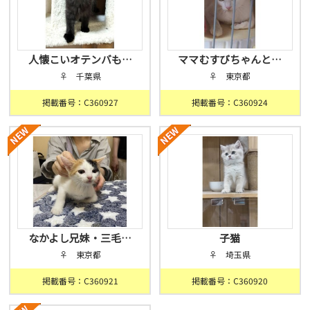
人懐こいオテンバも…
ママむすびちゃんと…
♀ 千葉県
♀ 東京都
掲載番号：C360927
掲載番号：C360924
なかよし兄妹・三毛…
子猫
♀ 東京都
♀ 埼玉県
掲載番号：C360921
掲載番号：C360920