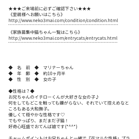
★★★ご来場前に必ずご確認下さい★★★
《里親様へお願いはこちら》
http://www.neko3mai.com/condition/condition.html
《家族募集中猫ちゃん一覧はこちら》
http://www.neko3mai.com/entrycats/entrycats.html
◆ 名 前 ◆ マリナーちゃん
◆ 年 齢 ◆ 約10ヶ月半
◆ 性 別 ◆ 女の子
◆性格は？◆
お兄ちゃんのイチローくんが大好きな女の子♪
何をしてもどこを触っても嫌がらない、それでいて控えめなと
ころもある大和撫子。
優しくて穏やかな性格です♡
でもやっぱり、まだまだ子猫！
好奇心旺盛でおてんば娘です(*^^*)
チャームポイントはお兄ちゃんと一緒で『花マルな性格』プラ