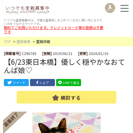
いつでも里親募集中は、犬猫の里親探しをされている方と
飼い主になりた
い方をつなげるサイトです。
無料でご利用いただけます。クレジットカード等の登録は不要
です
TOP
里親募集
里親詳細
[掲載番号]
C296785
[登録]
2019/06/21
[更新]
2024/01/10
【6/23東日本橋】優しく穏やかなおて
んば娘♡
ツイート
シェア
LINEで送る
検討する