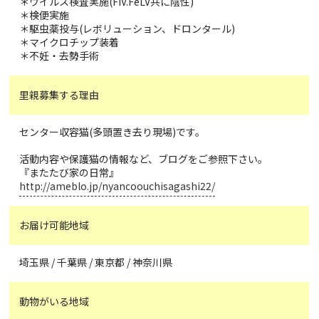
＊ウイルス検査実施(FIV.FeLV共に陰性)
＊検便実施
＊駆虫薬投与(レボリューション、ドロンタール)
＊マイクロチップ装着
＊不妊・去勢手術
里親募集する理由
センター収容猫(多頭置き去り現場)です。
活動内容や保護猫の情報など、ブログをご参照下さい。
『またたび家の日常』
http://ameblo.jp/nyancoouchisagashi22/
お届け可能地域
埼玉県 / 千葉県 / 東京都 / 神奈川県
動物がいる地域