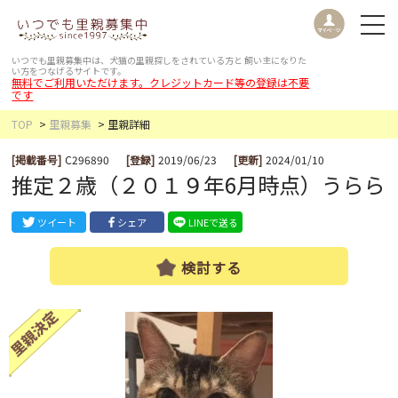
いつでも里親募集中は、犬猫の里親探しをされている方と
飼い主になりた
い方をつなげるサイトです。
無料でご利用いただけます。クレジットカード等の登録は不要
です
TOP
里親募集
里親詳細
[掲載番号]
C296890
[登録]
2019/06/23
[更新]
2024/01/10
推定２歳（２０１９年6月時点）うらら
ツイート
シェア
LINEで送る
検討する