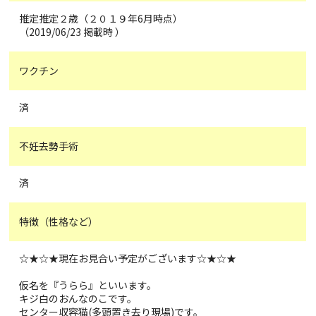
推定推定２歳（２０１９年6月時点）
（2019/06/23 掲載時 ）
ワクチン
済
不妊去勢手術
済
特徴（性格など）
☆★☆★現在お見合い予定がございます☆★☆★
仮名を『うらら』といいます。
キジ白のおんなのこです。
センター収容猫(多頭置き去り現場)です。