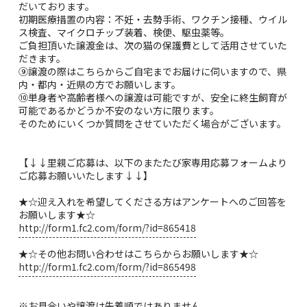
だいております。
初期医療措置の内容：不妊・去勢手術、ワクチン接種、ウイル
ス検査、マイクロチップ装着、検便、駆虫薬等。
ご負担頂いた譲渡金は、次の猫の保護費として活用させていた
だきます。
⑨譲渡の際はこちらからご自宅までお届けに伺いますので、県
内・都内・近県の方でお願いします。
⑩単身者や高齢者様への譲渡は可能ですが、安全に終生飼育が
可能であるかどうか不安のない方に限ります。
そのためにいくつか質問をさせていただく場合がございます。
【↓↓里親ご応募は、以下のまたたび家専用応募フォームより
ご応募お願いいたします↓↓】
★☆迎え入れを希望してくださる方はアンケートへのご回答を
お願いします★☆
http://form1.fc2.com/form/?id=865418
★☆その他お問い合わせはこちらからお願いします★☆
http://form1.fc2.com/form/?id=865498
※お見合いや譲渡は先着順ではありません。