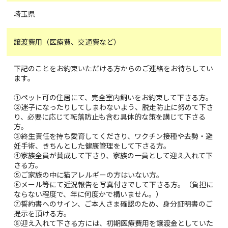
埼玉県
譲渡費用（医療費、交通費など）
下記のことをお約束いただける方からのご連絡をお待ちしてい
ます。
①ペット可の住居にて、完全室内飼いをお約束して下さる方。
②迷子になったりしてしまわないよう、脱走防止に努めて下さ
り、必要に応じて転落防止も含む具体的な策を講じて下さる
方。
③終生責任を持ち愛育してくださり、ワクチン接種や去勢・避
妊手術、きちんとした健康管理をして下さる方。
④家族全員が賛成して下さり、家族の一員として迎え入れて下
さる方。
⑤ご家族の中に猫アレルギーの方はいない方。
⑥メール等にて近況報告を写真付きでして下さる方。（負担に
ならない程度で、年に何度かで構いません。）
⑦誓約書へのサイン、ご本人さま確認のため、身分証明書のご
提示を頂ける方。
⑧迎え入れて下さる方には、初期医療費用を譲渡金としていた