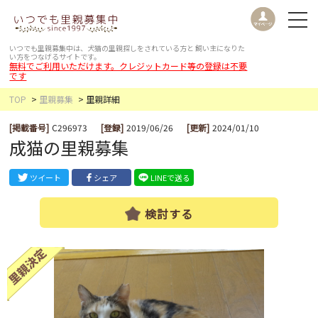
いつでも里親募集中は、犬猫の里親探しをされている方と
飼い主になりた
い方をつなげるサイトです。
無料でご利用いただけます。クレジットカード等の登録は不要
です
TOP
里親募集
里親詳細
[掲載番号]
C296973
[登録]
2019/06/26
[更新]
2024/01/10
成猫の里親募集
ツイート
シェア
LINEで送る
検討する