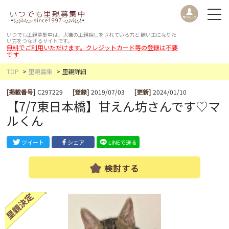
いつでも里親募集中は、犬猫の里親探しをされている方と
飼い主になりた
い方をつなげるサイトです。
無料でご利用いただけます。クレジットカード等の登録は不要
です
TOP
里親募集
里親詳細
[掲載番号]
C297229
[登録]
2019/07/03
[更新]
2024/01/10
【7/7東日本橋】甘えん坊さんです♡マ
ルくん
ツイート
シェア
LINEで送る
検討する