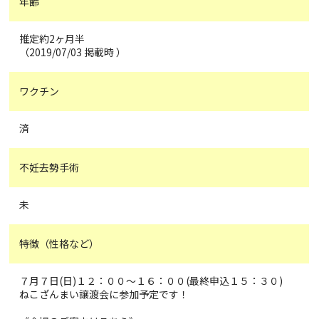
年齢
推定約2ヶ月半
（2019/07/03 掲載時 ）
ワクチン
済
不妊去勢手術
未
特徴（性格など）
７月７日(日)１２：００～１６：００(最終申込１５：３０)
ねこざんまい譲渡会に参加予定です！