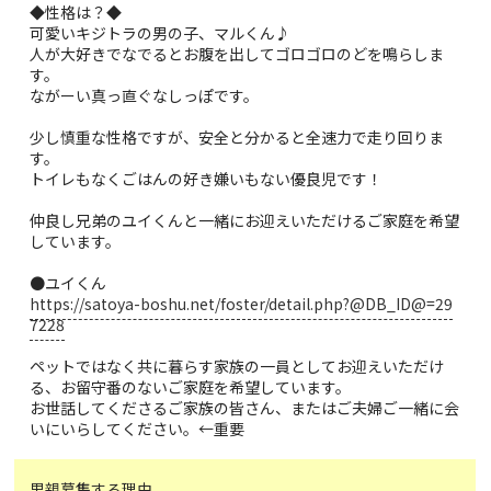
◆性格は？◆
可愛いキジトラの男の子、マルくん♪
人が大好きでなでるとお腹を出してゴロゴロのどを鳴らしま
す。
ながーい真っ直ぐなしっぽです。
少し慎重な性格ですが、安全と分かると全速力で走り回りま
す。
トイレもなくごはんの好き嫌いもない優良児です！
仲良し兄弟のユイくんと一緒にお迎えいただけるご家庭を希望
しています。
●ユイくん
https://satoya-boshu.net/foster/detail.php?@DB_ID@=29
7228
ペットではなく共に暮らす家族の一員としてお迎えいただけ
る、お留守番のないご家庭を希望しています。
お世話してくださるご家族の皆さん、またはご夫婦ご一緒に会
いにいらしてください。←重要
里親募集する理由