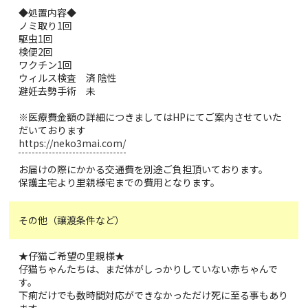
◆処置内容◆
ノミ取り1回
駆虫1回
検便2回
ワクチン1回
ウィルス検査 済 陰性
避妊去勢手術 未
※医療費金額の詳細につきましてはHPにてご案内させていた
だいております
https://neko3mai.com/
お届けの際にかかる交通費を別途ご負担頂いております。
保護主宅より里親様宅までの費用となります。
その他（譲渡条件など）
★仔猫ご希望の里親様★
仔猫ちゃんたちは、まだ体がしっかりしていない赤ちゃんで
す。
下痢だけでも数時間対応ができなかっただけ死に至る事もあり
ます。