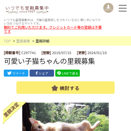
いつでも里親募集中は、犬猫の里親探しをされている方と
飼い主になりた
い方をつなげるサイトです。
無料でご利用いただけます。クレジットカード等の登録は不要
です
TOP
里親募集
里親詳細
[掲載番号]
C297741
[登録]
2019/07/15
[更新]
2024/01/10
可愛い子猫ちゃんの里親募集
ツイート
シェア
LINEで送る
検討する