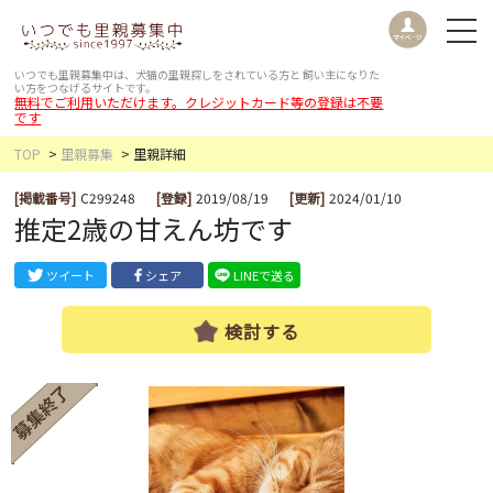
いつでも里親募集中は、犬猫の里親探しをされている方と
飼い主になりた
い方をつなげるサイトです。
無料でご利用いただけます。クレジットカード等の登録は不要
です
TOP
里親募集
里親詳細
[掲載番号]
C299248
[登録]
2019/08/19
[更新]
2024/01/10
推定2歳の甘えん坊です
ツイート
シェア
LINEで送る
検討する