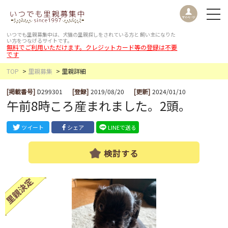
いつでも里親募集中は、犬猫の里親探しをされている方と
飼い主になりた
い方をつなげるサイトです。
無料でご利用いただけます。クレジットカード等の登録は不要
です
TOP
里親募集
里親詳細
[掲載番号]
D299301
[登録]
2019/08/20
[更新]
2024/01/10
午前8時ころ産まれました。2頭。
ツイート
シェア
LINEで送る
検討する