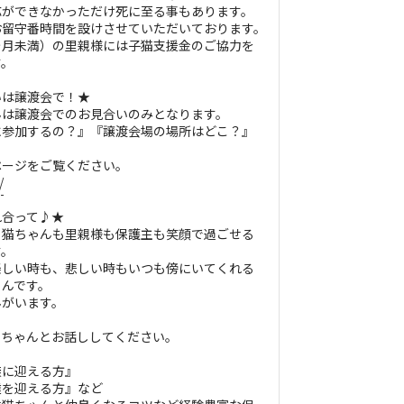
応ができなかっただけ死に至る事もあります。
お留守番時間を設けさせていただいております。
ヶ月未満）の里親様には子猫支援金のご協力を
す。
いは譲渡会で！★
んは譲渡会でのお見合いのみとなります。
に参加するの？』『譲渡会場の場所はどこ？』
ページをご覧ください。
/
れ合って♪★
、猫ちゃんも里親様も保護主も笑顔で過ごせる
す。
楽しい時も、悲しい時もいつも傍にいてくれる
ゃんです。
んがいます。
猫ちゃんとお話ししてください。
族に迎える方』
達を迎える方』など