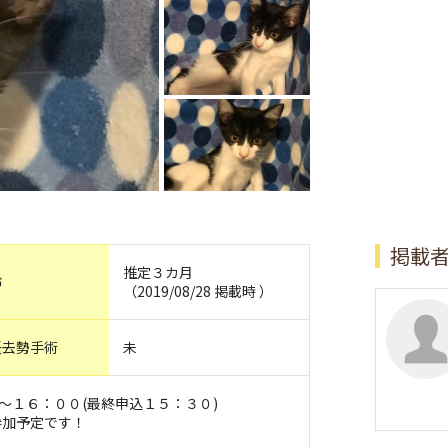
掲載
推定３カ月
齢
（2019/08/28 掲載時 ）
妊去勢手術
未
０～１６：００(最終申込１５：３０)
参加予定です！