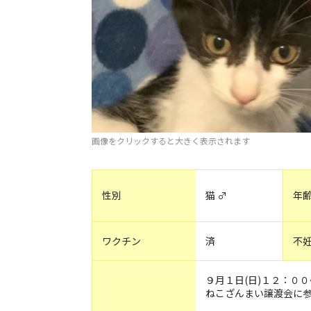
画像をクリックすると大きく表示されます
性別
猫 ♂
年
ワクチン
済
不
９月１日(日)１２：０
ねこざんまい譲渡会に