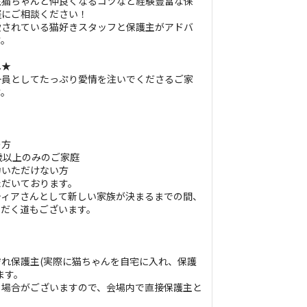
住猫ちゃんと仲良くなるコツなど経験豊富な保
軽にご相談ください！
愛されている猫好きスタッフと保護主がアドバ
す。
へ★
一員としてたっぷり愛情を注いでくださるご家
す。
の方
歳以上のみのご家庭
力いただけない方
ただいております。
ティアさんとして新しい家族が決まるまでの間、
ただく道もございます。
れ保護主(実際に猫ちゃんを自宅に入れ、保護
ます。
る場合がございますので、会場内で直接保護主と