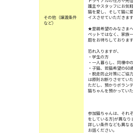
トライアルの仕方や先
護主やスタッフにお気
猫を愛し、そして猫に
その他（譲渡条件
イスさせていただきま
など）
★里親希望のみなさま
ペットではなく、家族
庭をお待ちしておりま
恐れ入りますが、
・学生の方
・一人暮らし、同棲中
・子猫、若猫希望の60
・脱走防止対策にご協
は原則お断りさせてい
ただし、預かりボラン
猫ちゃんを預かってい
参加猫ちゃんは、それぞ
をしている方)が異なり
詳しい条件なども異な
お話ください。