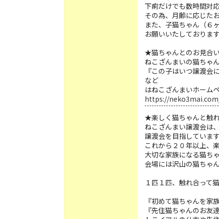
下痢だけでも数時間対
その為、月齢に応じた
また、子猫ちゃん（６
お願いいたしておりま
★猫ちゃんとのお見合
ねこざんまいの猫ちゃ
『この子はいつ譲渡会
など
はねこざんまいホーム
https://neko3mai.com
★楽しく猫ちゃんと触
ねこざんまい譲渡会は
譲渡会を目指していま
これから２０年以上、
大切な家族になる猫ち
会場には沢山の猫ちゃ
１匹１匹、触れ合って
『初めて猫ちゃんを家
『先住猫ちゃんのお友