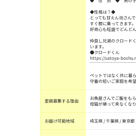
◆ 性 別 ◆ 男の
◆性格は？◆
とっても甘えん坊さん
すぐ膝に乗ってきます。
好奇心も旺盛でどんど
仲良し兄弟のクロード
います。
●クロードくん
https://satoya-boshu
ペットではなく共に暮
守番の短いご家庭を希
お魚屋さんでご飯をも
里親募集する理由
母猫が帰って来なくな
お届け可能地域
埼玉県 / 千葉県 / 東京都