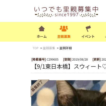
ホーム
里親募集
イベント
TOP
里親募集
里親詳細
[掲載番号]
C299605
[登録]
2019/08/28
[更新]
20
【9/1東日本橋】スウィート