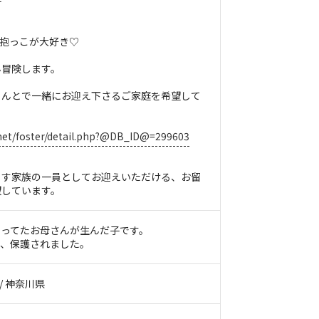
子
で抱っこが大好き♡
ん冒険します。
くんとで一緒にお迎え下さるご家庭を希望して
.net/foster/detail.php?@DB_ID@=299603
らす家族の一員としてお迎えいただける、お留
望しています。
らってたお母さんが生んだ子です。
り、保護されました。
 / 神奈川県