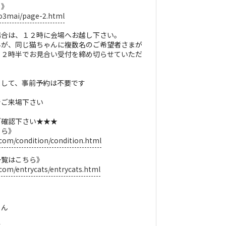
ら》
ko3mai/page-2.html
場合は、１２時に会場へお越し下さい。
んが、同じ猫ちゃんに複数名のご希望者さまが
１２時半でお見合い受付を締め切らせていただ
まして、事前予約は不要です
でご来場下さい
ご確認下さい★★★
ちら》
com/condition/condition.html
一覧はこちら》
com/entrycats/entrycats.html
くん
月