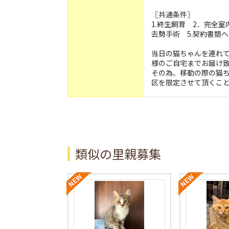
〖共通条件〗
1.終生飼育 2．完全
去勢手術 5.契約書類
当日の猫ちゃんを連れ
様のご自宅までお届け
その為、移動の際の猫
区を限定させて頂くこ
類似の里親募集