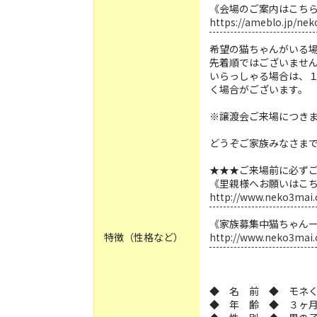
《会場のご案内はこち
https://ameblo.jp/ne
希望の猫ちゃんがいる
先着順ではございませ
いらっしゃる場合は、
く場合がございます。
※譲渡会ご来場につき
どうぞご家族みなさま
★★★ご来場前に必ず
《里親様へお願いはこ
http://www.neko3mai.
《家族募集中猫ちゃん
特徴（性格など）
http://www.neko3mai.
◆ 名 前 ◆ モネ
◆ 年 齢 ◆ ３ヶ