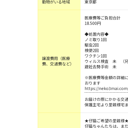
動物がいる地域
東京都
医療費等ご負担合計
18.500円
◆処置内容◆
ノミ取り1回
駆虫2回
検便2回
ワクチン1回
譲渡費用（医療
ウィルス検査 未 （
費、交通費など）
避妊去勢手術 未
※医療費等金額の詳細に
おります
https://neko3mai.com
お届けの際にかかる交
保護主宅より里親様宅
★仔猫ご希望の里親様
仔猫ちゃんたちは、ま