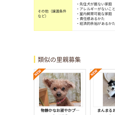
・先住犬が居ない家庭
・アレルギーがないこ
その他（譲渡条件
・室内飼育可能な家庭
など）
・責任感あるかた
・経済的余裕があるか
類似の里親募集
物静かなお淑やかプ…
まんまる