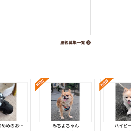
と
た
里親募集一覧
おめめのお…
みちよちゃん
ハイビ