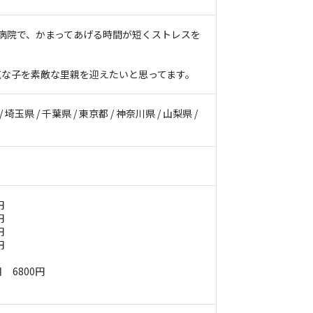
病院で、かまってあげる時間が短くストレスを
気な子を素敵な里親を迎えたいと思ってます。
/ 埼玉県 / 千葉県 / 東京都 / 神奈川県 / 山梨県 /
円
円
円
円
 6800円