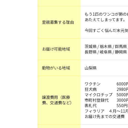
もう1匹のワンコが肺の
あたえてしまってます。
里親募集する理由
今回すごく悩んだ末元
茨城県 / 栃木県 / 群馬県 
お届け可能地域
長野県 / 岐阜県 / 静岡県
動物がいる地域
山梨県
ワクチン 6000
狂犬病 2980
マイクロチップ 5000
譲渡費用（医療
市町村登録代 3000
費、交通費など）
表札代 550円
フィラリア ４月～11月
お届け先までの交通費