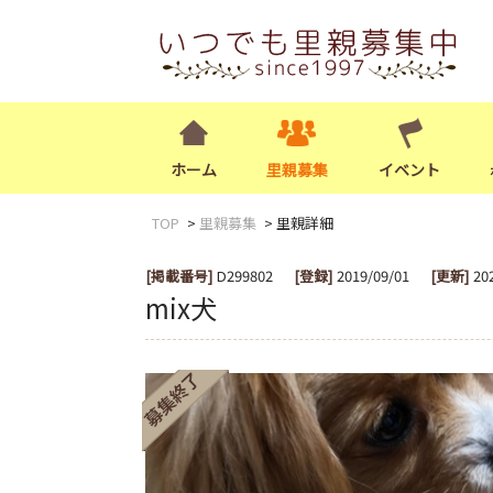
ホーム
里親募集
イベント
TOP
里親募集
里親詳細
[掲載番号]
D299802
[登録]
2019/09/01
[更新]
20
mix犬