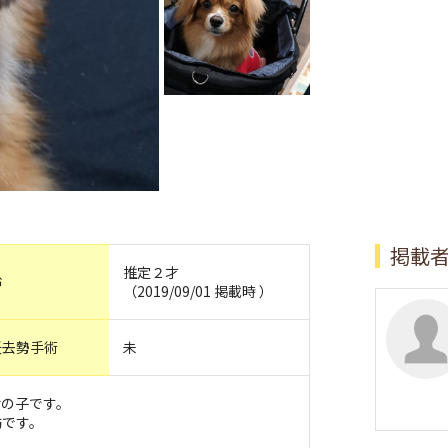
掲載
推定２才
齢
（2019/09/01 掲載時 ）
妊去勢手術
未
女の子です。
坊です。