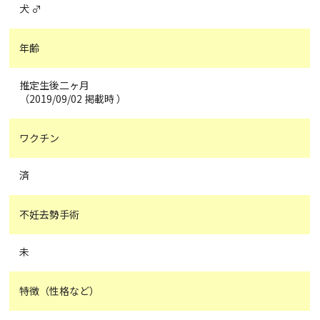
犬 ♂
年齢
推定生後二ヶ月
（2019/09/02 掲載時 ）
ワクチン
済
不妊去勢手術
未
特徴（性格など）