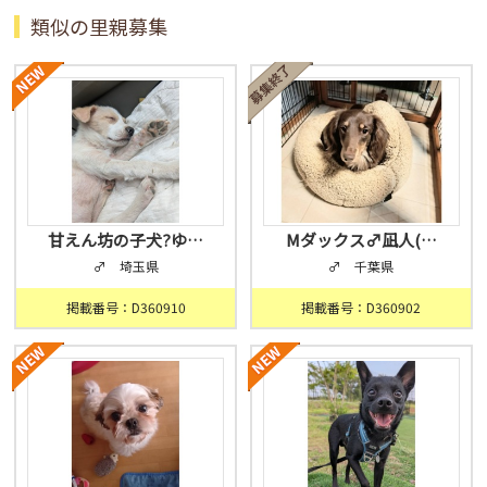
類似の里親募集
甘えん坊の子犬?ゆ…
Mダックス♂凪人(…
♂ 埼玉県
♂ 千葉県
掲載番号：D360910
掲載番号：D360902