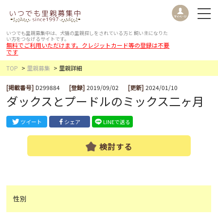
いつでも里親募集中は、犬猫の里親探しをされている方と
飼い主になりた
い方をつなげるサイトです。
無料でご利用いただけます。クレジットカード等の登録は不要
です
TOP
里親募集
里親詳細
[掲載番号]
D299884
[登録]
2019/09/02
[更新]
2024/01/10
ダックスとプードルのミックス二ヶ月
ツイート
シェア
LINEで送る
検討する
性別