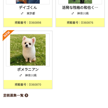
デイゴくん
活発な性格の和也く…
♂ 東京都
♂ 神奈川県
掲載番号：D360898
掲載番号：D360876
ポメラニアン
♂ 神奈川県
掲載番号：D360870
里親募集一覧