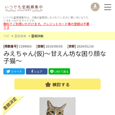
いつでも里親募集中は、犬猫の里親探しをされている方と
飼い主になりた
い方をつなげるサイトです。
無料でご利用いただけます。クレジットカード等の登録は不要
です
TOP
里親募集
里親詳細
[掲載番号]
C299903
[登録]
2019/09/03
[更新]
2024/01/10
みえちゃん(仮)〜甘えん坊な困り顔な
子猫〜
ツイート
シェア
LINEで送る
検討する