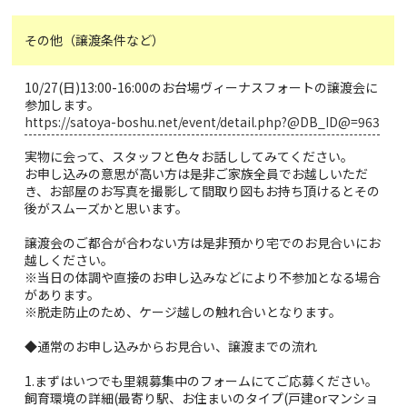
その他（譲渡条件など）
10/27(日)13:00-16:00のお台場ヴィーナスフォートの譲渡会に
参加します。
https://satoya-boshu.net/event/detail.php?@DB_ID@=963
実物に会って、スタッフと色々お話ししてみてください。
お申し込みの意思が高い方は是非ご家族全員でお越しいただ
き、お部屋のお写真を撮影して間取り図もお持ち頂けるとその
後がスムーズかと思います。
譲渡会のご都合が合わない方は是非預かり宅でのお見合いにお
越しください。
※当日の体調や直接のお申し込みなどにより不参加となる場合
があります。
※脱走防止のため、ケージ越しの触れ合いとなります。
◆通常のお申し込みからお見合い、譲渡までの流れ
1.まずはいつでも里親募集中のフォームにてご応募ください。
飼育環境の詳細(最寄り駅、お住まいのタイプ(戸建orマンショ