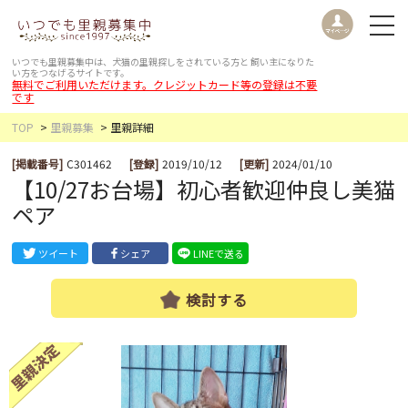
いつでも里親募集中は、犬猫の里親探しをされている方と
飼い主になりた
い方をつなげるサイトです。
無料でご利用いただけます。クレジットカード等の登録は不要
です
TOP
里親募集
里親詳細
[掲載番号]
C301462
[登録]
2019/10/12
[更新]
2024/01/10
【10/27お台場】初心者歓迎仲良し美猫
ペア
ツイート
シェア
LINEで送る
検討する