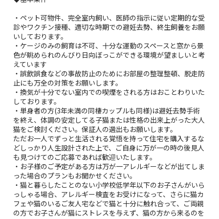
・ペット可物件、完全室内飼い、医師の指示に従い定期的な受
診やワクチン接種、適切な時期での避妊去勢、終生飼養をお願
いしております。
・ケージのみの飼育は不可、十分な運動のスペースと窓から景
色が眺められのんびり日向ぼっこができる環境が望ましいと考
えています
・誤飲誤食などの事故防止のためにお部屋の整理整頓、脱走防
止にも万全の対策をお願いします。
・換気が十分でない室内での喫煙をされる方はおことわりいた
しております。
・単身者の方(3年未満の同棲カップルも同様)は避妊去勢手術
を終え、体調の安定してる子猫または性格の出来上がった大人
猫をご検討ください。保証人の選出もお願いします。
ただお一人でずっと生活される覚悟を持って住宅を購入するな
どしっかり人生設計された上で、ご自身に万が一の時の後見人
も見つけてのご応募であれば歓迎いたします。
・お子様のご予定がある方は万が一アレルギーなどが出てしま
った場合のプランもお聞かせください。
・猫と暮らしたことのない小学校低学年以下のお子さんがいら
っしゃる場合、アレルギー検査をお受けになって、さらに猫カ
フェや猫のいるご友人宅などで猫と十分に触れ合って、ご両親
の方でお子さんが猫にストレスを与えず、猫の方から来るのを