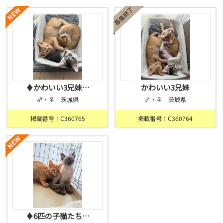
♦︎かわいい3兄妹…
かわいい3兄妹
♂・♀ 茨城県
♂・♀ 茨城県
掲載番号：C360765
掲載番号：C360764
♦︎6匹の子猫たち…