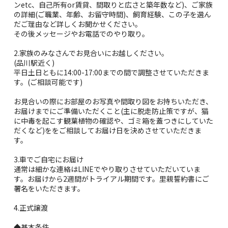
ンetc、自己所有or賃貸、間取りと広さと築年数など)、ご家族
の詳細(ご職業、年齢、お留守時間)、飼育経験、この子を選ん
だご理由など詳しくお聞かせください。
その後メッセージやお電話でのやり取り。
2.家族のみなさんでお見合いにお越しください。
(品川駅近く)
平日土日ともに14:00-17:00までの間で調整させていただきま
す。(ご相談可能です)
お見合いの際にお部屋のお写真や間取り図をお持ちいただき、
お届けまでにご準備いただくこと(主に脱走防止策ですが、猫
に中毒を起こす観葉植物の確認や、ゴミ箱を蓋つきにしていた
だくなど)ををご相談してお届け日を決めさせていただきま
す。
3.車でご自宅にお届け
通常は細かな連絡はLINEでやり取りさせていただいていま
す。お届けから2週間がトライアル期間です。里親誓約書にご
署名をいただきます。
4.正式譲渡
◆基本条件