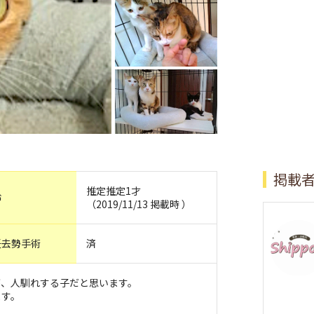
掲載
推定推定1才
齢
（2019/11/13 掲載時 ）
妊去勢手術
済
が、人馴れする子だと思います。
ます。