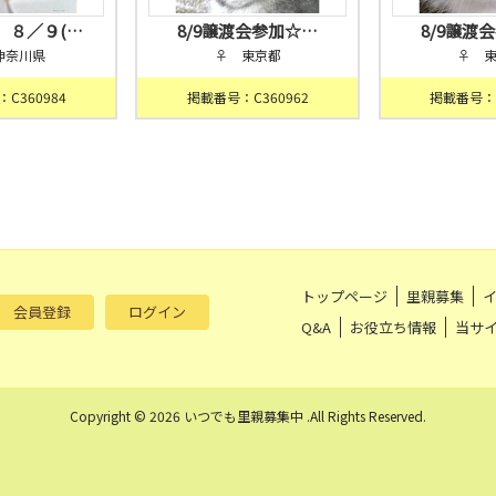
】８／９(…
8/9譲渡会参加☆…
8/9譲渡
神奈川県
♀ 東京都
♀ 
C360984
掲載番号：C360962
掲載番号：C
トップページ
里親募集
会員登録
ログイン
Q&A
お役立ち情報
当サ
Copyright © 2026 いつでも里親募集中 .All Rights Reserved.