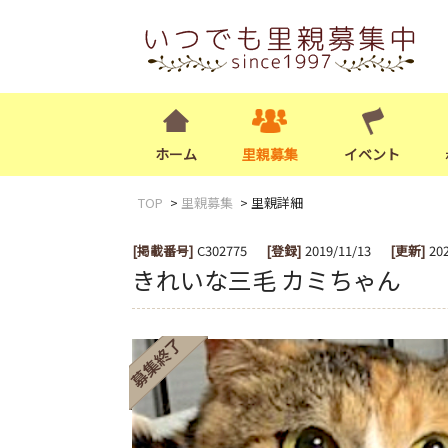
ホーム
里親募集
イベント
TOP
里親募集
里親詳細
[掲載番号]
C302775
[登録]
2019/11/13
[更新]
20
きれいな三毛 カミちゃん