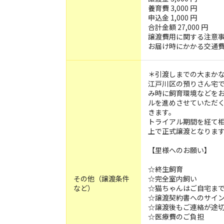
養育費 3,000 円
申込金 1,000 円
合計金額 27,000 円
譲渡費用に関する注意事項
お届け時にかかる交通
＊引渡しまでの大まか
江戸川区の預りさん宅
み時に飼育環境などを
ルを進めさせていただ
きます。
トライアル期間を経て
上で正式譲渡となりま
【里様へのお願い】
☆終生飼育
その他（譲渡条件
☆完全室内飼い
など）
☆猫ちゃんはご自宅ま
☆譲渡契約書へのサイ
☆譲渡後もご連絡が途
☆医療費のご負担