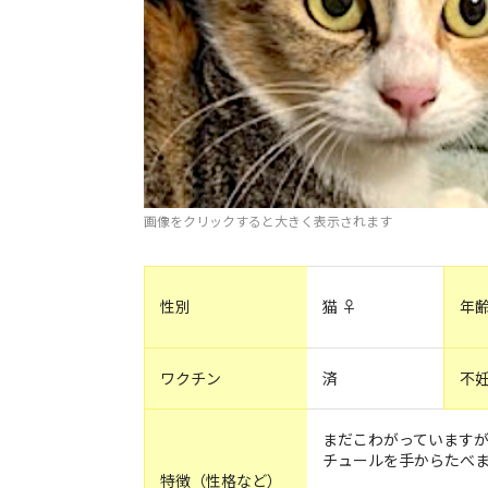
画像をクリックすると大きく表示されます
性別
猫 ♀
年
ワクチン
済
不
まだこわがっています
チュールを手からたべ
特徴（性格など）