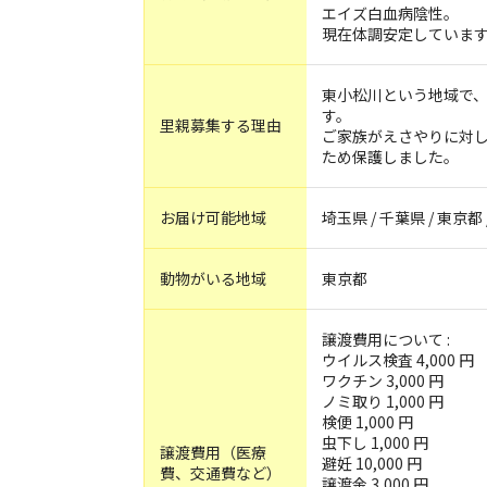
エイズ白血病陰性。
現在体調安定していま
東小松川という地域で
す。
里親募集する理由
ご家族がえさやりに対
ため保護しました。
お届け可能地域
埼玉県 / 千葉県 / 東京都
動物がいる地域
東京都
譲渡費用について :
ウイルス検査 4,000 円
ワクチン 3,000 円
ノミ取り 1,000 円
検便 1,000 円
虫下し 1,000 円
譲渡費用（医療
避妊 10,000 円
費、交通費など）
譲渡金 3,000 円