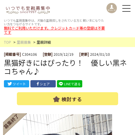
いつでも里親募集中は、犬猫の里親探しをされている方と
飼い主になりた
い方をつなげるサイトです。
無料でご利用いただけます。クレジットカード等の登録は不要
です
TOP
里親募集
里親詳細
[掲載番号]
C304106
[登録]
2019/12/19
[更新]
2024/01/10
黒猫好きにはぴったり！ 優しい黒ネ
コちゃん♪
ツイート
シェア
LINEで送る
検討する