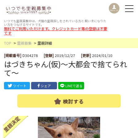
いつでも里親募集中は、犬猫の里親探しをされている方と
飼い主になりた
い方をつなげるサイトです。
無料でご利用いただけます。クレジットカード等の登録は不要
です
TOP
里親募集
里親詳細
[掲載番号]
D304278
[登録]
2019/12/27
[更新]
2024/01/10
はづきちゃん(仮)〜大都会で捨てられ
て〜
ツイート
シェア
LINEで送る
検討する