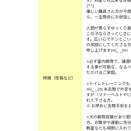
す。お座りも出来る性
(^^)
優しい職員さん方が今
ら、一生懸命にお世話し
人間が焦らずゆっくり
この子ならきっとじき
す。広い心でドンとこい
の笑顔にしてくださる
申し上げますm(_ _)m
⭐️必ず室内飼育で、譲
する事が可能な、なる
ただけるご家庭。
特徴（性格など）
⭐️トイレトレーニング
m(_ _)m 未去勢で
すが（マナーベルトやL
れて下さる方。
※ お早めに去勢手術をお
⭐️犬の飼育経験があり
方、お散歩や運動に充
教室なども視野に入れ