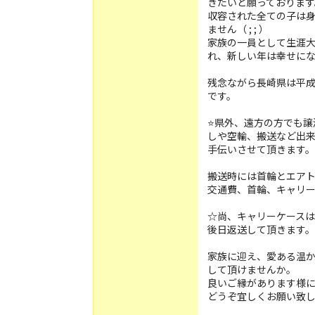
きたいと願っております
収容された全ての子は
ません（ ; ; ）
家族の一員として生涯
れ、新しい年は幸せに
残念ながら長崎県は平成
です。
⭐️県外、遠方の方でも
しや空輸、搬送など出
手伝いさせて頂きます
搬送時には首輪とエア
交通費、首輪、キャリ
☆尚、キャリーケース
後日返送して頂きます。
家族に迎え、愛ある温
して頂けませんか。
良いご縁があります様