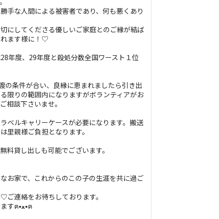
。
身勝手な人間による被害者であり、何も悪くあり
大切にしてくださる優しいご家庭とのご縁が結ば
なれます様に！♡
28年度、29年度と殺処分数全国ワースト１位
譲渡の条件が合い、良縁に恵まれましたら引き出
来る限りの範囲内になりますがボランティアがお
。ご相談下さいませ。
トラベルキャリーケースが必要になります。搬送
ーは里親様ご負担となります。
は無料貸し出しも可能でございます。
かなお家で、これからのこの子の生涯を共に過ご
に♡ご連絡をお待ちしております。
どうぞ宜しくお願い致しますฅ•ﻌ•ฅ