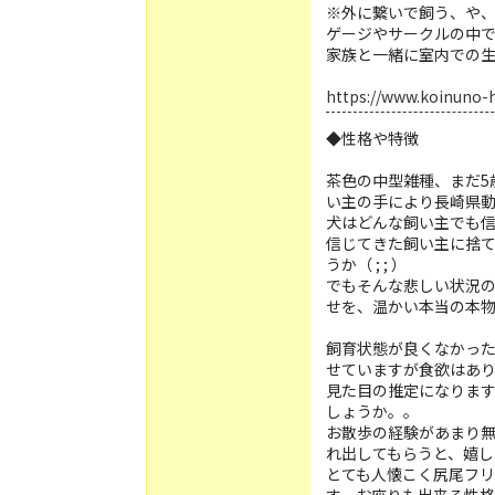
※外に繋いで飼う、や
ゲージやサークルの中
家族と一緒に室内での
https://www.koinuno-
◆性格や特徴
茶色の中型雑種、まだ5
い主の手により長崎県
犬はどんな飼い主でも
信じてきた飼い主に捨
うか（ ; ; ）
でもそんな悲しい状況
せを、温かい本当の本物の
飼育状態が良くなかっ
せていますが食欲はあ
見た目の推定になります
しょうか。。
お散歩の経験があまり
れ出してもらうと、嬉し
とても人懐こく尻尾フ