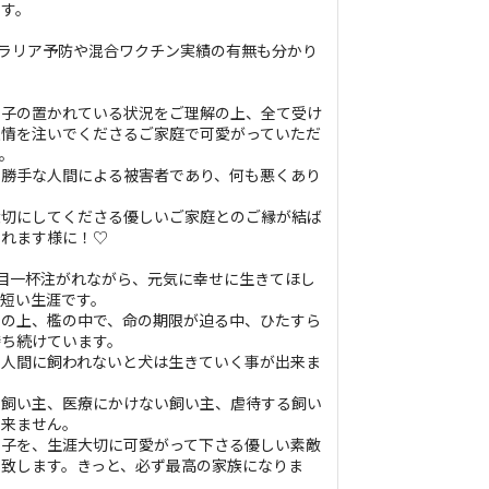
ます。
ィラリア予防や混合ワクチン実績の有無も分かり
の子の置かれている状況をご理解の上、全て受け
愛情を注いでくださるご家庭で可愛がっていただ
。
身勝手な人間による被害者であり、何も悪くあり
大切にしてくださる優しいご家庭とのご縁が結ば
なれます様に！♡
目一杯注がれながら、元気に幸せに生きてほし
短い生涯です。
トの上、檻の中で、命の期限が迫る中、ひたすら
待ち続けています。
、人間に飼われないと犬は生きていく事が出来ま
い飼い主、医療にかけない飼い主、虐待する飼い
出来ません。
の子を、生涯大切に可愛がって下さる優しい素敵
致します。きっと、必ず最高の家族になりま