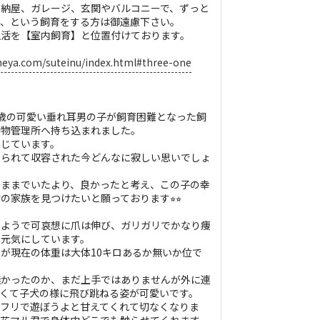
、納屋、ガレージ、玄関やバルコニーで、ずっと
で、という飼育をする方は御遠慮下さい。
生活を【室内飼育】と位置付けております。
heya.com/suteinu/index.html#three-one
歳の可愛い垂れ耳男の子が飼育困難となった飼
動物管理所へ持ち込まれました。
信じています。
てられて収容された今どんなに寂しい思いでしょ
のままでいたより、良かったと考え、この子の幸
家族を見つけたいと願っております⭐︎⭐︎
たようで可哀想に爪は伸び、ガリガリでかなり痩
り元気にしています。
が現在の体重は大体10キロあるか無いか位で
無かったのか、まだ上手ではありませんが外に連
くて子犬の様に飛び跳ねる姿が可愛いです。
リフリで遊ぼうよと甘えてくれて切なくなりま