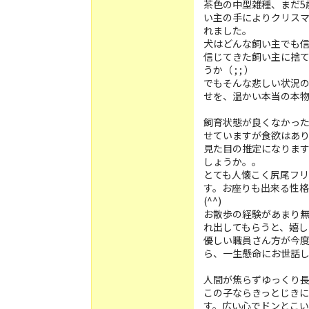
茶色の中型雑種、まだ5
い主の手によりクリスマ
れました。
犬はどんな飼い主でも
信じてきた飼い主に捨
うか（ ; ; ）
でもそんな悲しい状況
せを、温かい本当の本物の
飼育状態が良くなかっ
せていますが食欲はあ
見た目の推定になります
しょうか。。
とても人懐こく尻尾フ
す。お座りも出来る性
(^^)
お散歩の経験があまり
れ出してもらうと、嬉し
優しい職員さん方が今
ら、一生懸命にお世話し
人間が焦らずゆっくり
この子ならきっとじき
す。広い心でドンとこい