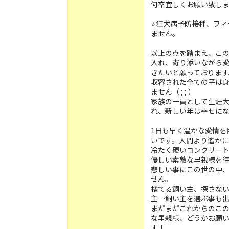
何卒宜しくお願い致し
⭐️狂犬病予防接種、フ
ません。
以上の点を踏まえ、こ
入れ、寄り添いながら
きたいと願っております
収容された全ての子は
ません（ ; ; ）
家族の一員として生涯
れ、新しい年は幸せに
1日も早く温かな愛情を
いです。人間より遙かに
冷たく硬いコンクリー
優しい素敵な里親様を
悲しい事にこの世の中
せん。
捨てる飼い主、探さな
主…飼い主を選ぶ事も
まだまだこれからのこ
な里親様、どうかお願い
す！