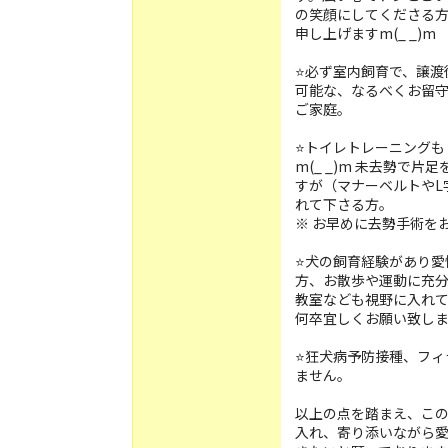
の笑顔にしてくださる
申し上げますm(_ _)m
⭐️必ず室内飼育で、譲
可能な、なるべくお留
ご家庭。
⭐️トイレトレーニング
m(_ _)m 未去勢で
すが（マナーベルトやL
れて下さる方。
※ お早めに去勢手術をお
⭐️犬の飼育経験があり
方、お散歩や運動に充
教室なども視野に入れ
何卒宜しくお願い致し
⭐️狂犬病予防接種、フ
ません。
以上の点を踏まえ、こ
入れ、寄り添いながら