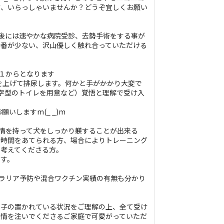
方、いらっしゃいませんか？どうぞ宜しくお願い
渡後には速やかな病院受診、去勢手術をする事が
守番が少ない、沢山優しく触れ合っていただける
も１からとなります
片足を上げて排尿します。何かと手がかかり大変で
字型のトイレを用意など）覚悟と理解で受け入
願いしますm(_ _)m
愛情を持って犬をしっかり躾することが出来る
分時間をあてられる方、場合によりトレーニング
て考えてくださる方。
ます。
ィラリア予防や混合ワクチン実績の有無も分かり
の子の置かれている状況をご理解の上、全て受け
愛情を注いでくださるご家庭で可愛がっていただ