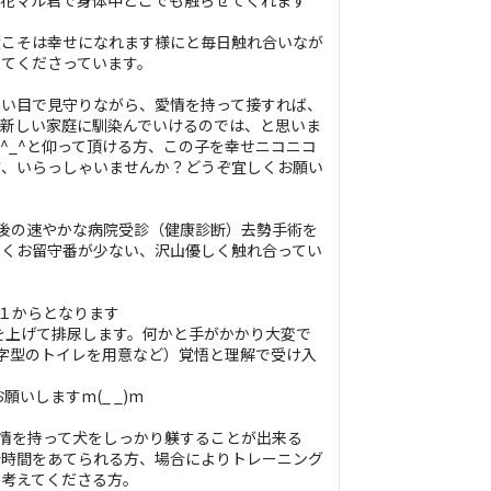
格花マル君で身体中どこでも触らせてくれます
度こそは幸せになれます様にと毎日触れ合いなが
てくださっています。
長い目で見守りながら、愛情を持って接すれば、
に新しい家庭に馴染んでいけるのでは、と思いま
^_^と仰って頂ける方、この子を幸せニコニコ
方、いらっしゃいませんか？どうぞ宜しくお願い
渡後の速やかな病院受診（健康診断）去勢手術を
べくお留守番が少ない、沢山優しく触れ合ってい
も１からとなります
片足を上げて排尿します。何かと手がかかり大変で
字型のトイレを用意など）覚悟と理解で受け入
願いしますm(_ _)m
愛情を持って犬をしっかり躾することが出来る
分時間をあてられる方、場合によりトレーニング
て考えてくださる方。