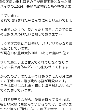
歳の可愛い垂れ耳男の子が飼育困難となった飼
スイヴの12/24、長崎県動物管理所へ持ち込ま
信じています。
てられて収容された今どんなに寂しい思いでしょ
のままでいたより、良かったと考え、この子の幸
家族を見つけたいと願っております⭐︎⭐︎
たようで可哀想に爪は伸び、ガリガリでかなり痩
り元気にしています。
が現在の体重は大体10キロあるか無いか位で
リフリで遊ぼうよと甘えてくれて切なくなりま
格花マル君で身体中どこでも触らせてくれます
無かったのか、まだ上手ではありませんが外に連
くて子犬の様に飛び跳ねる姿が可愛いです。
度こそは幸せになれます様にと毎日触れ合いなが
てくださっています。
長い目で見守りながら、愛情を持って接すれば、
に新しい家庭に馴染んでいけるのでは、と思いま
^_^と仰って頂ける方、この子を幸せニコニコ