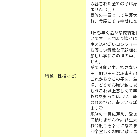
収容された全ての子は
ません（ ; ; ）
家族の一員として生涯
れ、今度こそは幸せに
1日も早く温かな愛情を
いです。人間より遙かに
冷え込む硬いコンクリ
ら優しい素敵な里親様
悲しい事にこの世の中
せん。
捨てる飼い主、探さな
主…飼い主を選ぶ事も
特徴（性格など）
これからのこの子を、
様、どうかお願い致しま
もうこれ以上悲しくて
もりを知ってほしい、
のびのびと、幸せいっぱ
ます♡
家族の一員に迎え、愛
て頂けませんか。終生
れ今度こそ幸せになれます
何卒宜しくお願い致します(