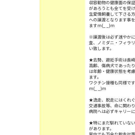
収容動物の健康面の保
があろうとも全てを受
生愛情飼養して下さる
への譲渡となります事
ますm(_ _)m
※譲渡後は必ず速やか
査、ノミダニ・フィラ
い致します。
★去勢、避妊手術は長
高齢、傷病犬であった
は年齢・健康状態を考
ます。
ワクチン接種も同様で
m(_ _)m
★逸走、脱走にはくれぐれ
交通事故等、命に関わりま
病院へは必ずキャリー
★特にまだ馴れていな
があります。
室内でも万全な脱走対策を