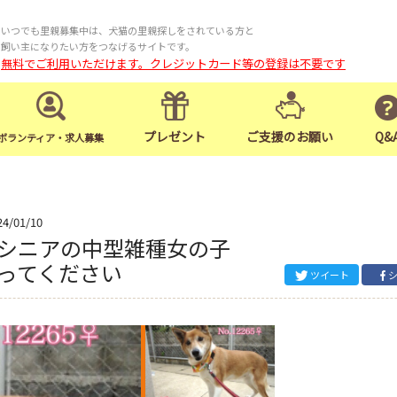
いつでも里親募集中は、犬猫の里親探しをされている方と
飼い主になりたい方をつなげるサイトです。
無料でご利用いただけます。クレジットカード等の登録は不要です
プレゼント
ご支援のお願い
Q&
ボランティア・求人募集
24/01/10
シニアの中型雑種女の子
ってください
ツイート