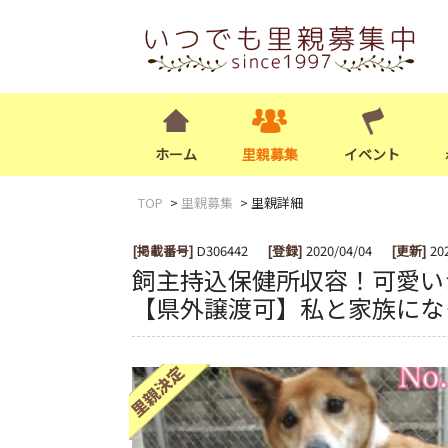
ホーム
里親募集
イベント
TOP
里親募集
里親詳細
[掲載番号]
D306442
[登録]
2020/04/04
[更新]
20
飼主持込保健所収容！可愛い
【県外譲渡可】私と家族にな