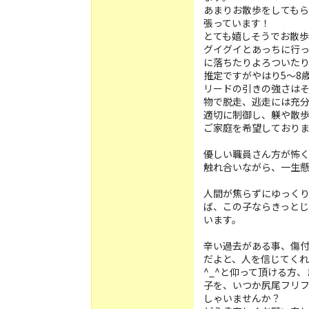
あまりお散歩をしても
張っています！
とても嬉しそうでお散歩
グイグイとあっちに行
に落ちたりよろついた
推定ですがやはり5〜8
リードの引きの強さは
物で脱走、逃走には充分に
適切に制御し、躾や散
ご家庭を希望しておりますm
優しい職員さん方が怖
触れ合いながら、一生
人間が焦らずにゆっく
ば、この子ならきっと
います。
辛い過去がある事、傷
だよと、人を信じてく
^_^と仰って頂ける方
子を、いつか尻尾フリ
しゃいませんか？