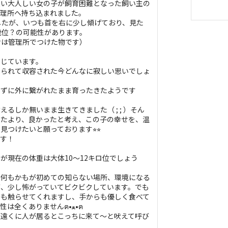
愛い大人しい女の子が飼育困難となった飼い主の
管理所へ持ち込まれました。
したが、いつも首を右に少し傾げており、見た
歳位？の可能性があります。
ナは管理所でつけた物です）
信じています。
てられて収容された今どんなに寂しい思いでしょ
らずに外に繋がれたまま育ったきたようです
るしか無いまま生きてきました（ ; ; ）そん
いたより、良かったと考え、この子の幸せを、温
つけたいと願っております⭐︎⭐︎
ます！
が現在の体重は大体10〜12キロ位でしょう
、何もかもが初めての知らない場所、環境になる
が、少し怖がっていてビクビクしています。でも
でも触らせてくれますし、手からも優しく食べて
くれます。穏やかで攻撃性は全くありませんฅ•ﻌ•ฅ
が遠くに人が居るとこっちに来て〜と吠えて呼び