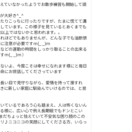
らえていなかったようでお散歩練習も開始して頑
が大好き^_^
ったりこっちに行ったりですが、たまに慌てて溝
りしています。この様子を見ているとあくまでも
歳以上ではないかと思われます。。
それほどでもありませんが、どんな子でも油断禁
注意が必要ですm(_ _)m
歩などの運動の時間をしっかり取ることの出来る
(_ _)m ）
くないよ、今度こそは幸せになれます様にと毎日
懸命にお世話してくださっています
り長い目で見守りながら、愛情を持って接すれ
じきに新しい家庭に馴染んでいけるのでは、と思
付いているであろう心も踏まえ、人は怖くないん
れる様に、広い心で例え長期戦でもドンとこい
、まだちょっと怯えていて不安気な困り顔のこの
フリ♪ニコニコの笑顔にしてくださる方、いらっ