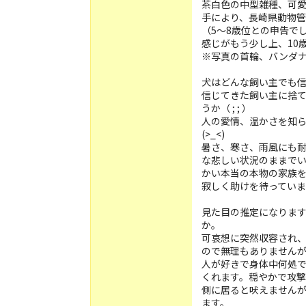
茶白色の中型雑種、可
手により、長崎県動物
（5〜8歳位との申告で
感じがもう少し上、10
※写真の首輪、バンダ
犬はどんな飼い主でも
信じてきた飼い主に捨
うか（ ; ; ）
人の愛情、温かさを知
(>_<)
暑さ、寒さ、雨風にも耐え
な悲しい状況のままで
かい本当の本物の家族を見
寂しく助けを待ってい
見た目の推定になります
か。
可哀想に突然収容され
ので無理もありません
人が好きで身体中何処
側に居ると吠えません
ます。