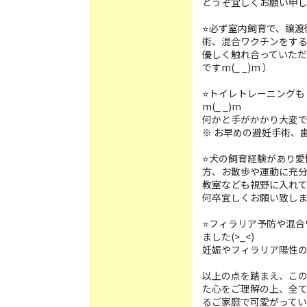
どうぞ宜しくお願い申し上
⭐️必ず室内飼育で、譲
術、混合ワクチンをす
優しく触れ合っていた
ですm(_ _)m ）
⭐️トイレトレーニング
m(_ _)m
何かと手がかかり大変
※ お早めの避妊手術、歯
⭐️犬の飼育経験があり
方、お散歩や運動に充
教室なども視野に入れ
何卒宜しくお願い致し
⭐️フィラリア予防や混
ました(>_<)
妊娠やフィラリア陽性の
以上の点を踏まえ、こ
た心をご理解の上、全
るご家庭で可愛がってい