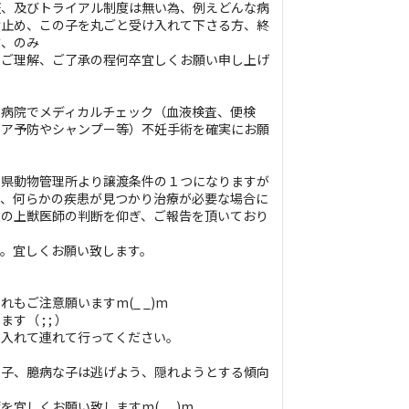
証、及びトライアル制度は無い為、例えどんな病
け止め、この子を丸ごと受け入れて下さる方、終
方、のみ
をご理解、ご了承の程何卒宜しくお願い申し上げ
に病院でメディカルチェック（血液検査、便検
リア予防やシャンプー等）不妊手術を確実にお願
崎県動物管理所より譲渡条件の１つになりますが
り、何らかの疾患が見つかり治療が必要な場合に
慮の上獣医師の判断を仰ぎ、ご報告を頂いており
す。宜しくお願い致します。
もご注意願いますm(_ _)m
す（ ; ; ）
に入れて連れて行ってください。
い子、臆病な子は逃げよう、隠れようとする傾向
宜しくお願い致しますm(_ _)m