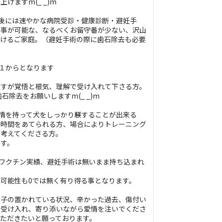
げますm(_ _)m
渡後には速やかな病院受診・健康診断・避妊手
る事が可能な、なるべくお留守番が少ない、沢山
だけるご家庭。（避妊手術の際に歯石除去も必要
も１からとなります
ですが覚悟と根気、理解で受け入れて下さる方。
石除去をお願いしますm(_ _)m
愛情を持って犬をしっかり躾することが出来る
分時間をあてられる方、場合によりトレーニング
て考えてくださる方。
ます。
合ワクチン実績、避妊手術は無いまま持ち込まれ
可能性も0では無く有り得る事となります。
の子の置かれている状況、辛かった過去、傷付い
て受け入れ、寄り添いながら愛情を注いでくださ
ただきたいと願っております。