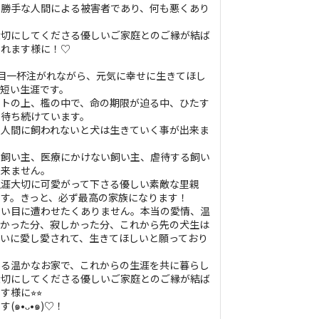
身勝手な人間による被害者であり、何も悪くあり
大切にしてくださる優しいご家庭とのご縁が結ば
なれます様に！♡
目一杯注がれながら、元気に幸せに生きてほし
短い生涯です。
ートの上、檻の中で、命の期限が迫る中、ひたす
を待ち続けています。
、人間に飼われないと犬は生きていく事が出来ま
い飼い主、医療にかけない飼い主、虐待する飼い
出来ません。
生涯大切に可愛がって下さる優しい素敵な里親
す。きっと、必ず最高の家族になります！
辛い目に遭わせたくありません。本当の愛情、温
辛かった分、寂しかった分、これから先の犬生は
いに愛し愛されて、生きてほしいと願っており
ある温かなお家で、これからの生涯を共に暮らし
大切にしてくださる優しいご家庭とのご縁が結ば
様に⭐︎⭐︎
๑•ᴗ•๑)♡！