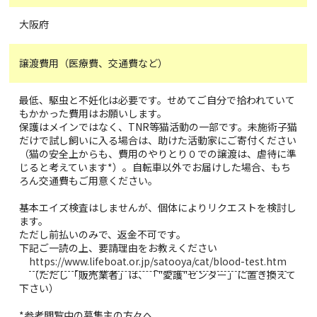
大阪府
譲渡費用（医療費、交通費など）
最低、駆虫と不妊化は必要です。せめてご自分で拾われていて
もかかった費用はお願いします。
保護はメインではなく、TNR等猫活動の一部です。未施術子猫
だけで試し飼いに入る場合は、助けた活動家にご寄付ください
（猫の安全上からも、費用のやりとり０での譲渡は、虐待に準
じると考えています*）。自転車以外でお届けした場合、もち
ろん交通費もご用意ください。
基本エイズ検査はしませんが、個体によりリクエストを検討し
ます。
ただし前払いのみで、返金不可です。
下記ご一読の上、要請理由をお教えください
https://www.lifeboat.or.jp/satooya/cat/blood-test.htm
（ただし「販売業者」は、「"愛護"センター」に置き換えて
下さい）
*参考閲覧中の募集主の方々へ