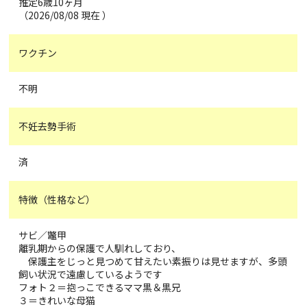
推定6歳10ヶ月
（2026/08/08 現在 ）
ワクチン
不明
不妊去勢手術
済
特徴（性格など）
サビ／鼈甲
離乳期からの保護で人馴れしており、
保護主をじっと見つめて甘えたい素振りは見せますが、多頭
飼い状況で遠慮しているようです
フォト２＝抱っこできるママ黒＆黒兄
３＝きれいな母猫