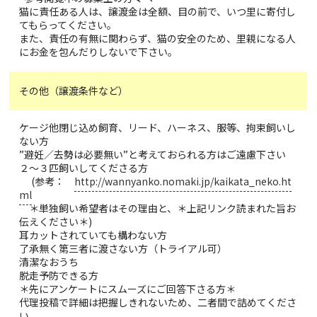
猫に責任ある人は、譲渡金は全額、目の前で、いつ里に寄付し
てもらってください。
また、責任の有無に関わらず、猫の安全のため、里親になる人
にお金を包んだりしないで下さい。
その他（譲渡条件など）
ケージ他閉じ込め飼育、リード、ハーネス、服等、拘束飼いし
ない方
”避妊／去勢は必要無い”と考えておられる方はご遠慮下さい
２〜３匹飼いしてくださる方
(参考：
http://wannyanko.nomaki.jp/kaikata_neko.ht
ml
＊単独飼い希望者はその理由と、＊上記リンク読まれた旨お
伝えください＊)
耳カットされていても構わない方
了承無く第三者に渡さない方（トライアル可）
清潔なおうち
脱走予防できる方
＊先にアンケートにスムーズにご回答下さる方＊
代理投稿で詳細は把握しきれないため、二者間で詰めてくださ
い