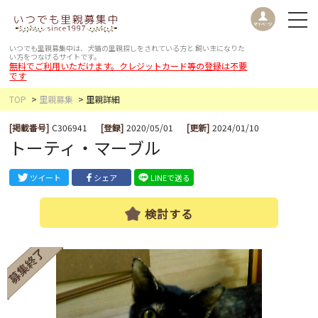
いつでも里親募集中は、犬猫の里親探しをされている方と
飼い主になりた
い方をつなげるサイトです。
無料でご利用いただけます。クレジットカード等の登録は不要
です
TOP
里親募集
里親詳細
[掲載番号]
C306941
[登録]
2020/05/01
[更新]
2024/01/10
トーティ・マーブル
ツイート
シェア
LINEで送る
検討する