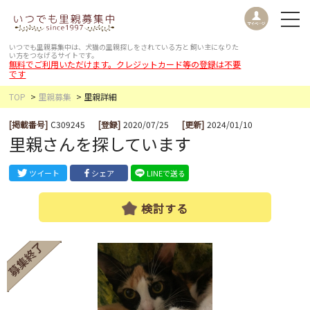
いつでも里親募集中は、犬猫の里親探しをされている方と
飼い主になりた
い方をつなげるサイトです。
無料でご利用いただけます。クレジットカード等の登録は不要
です
TOP
里親募集
里親詳細
[掲載番号]
C309245
[登録]
2020/07/25
[更新]
2024/01/10
里親さんを探しています
ツイート
シェア
LINEで送る
検討する