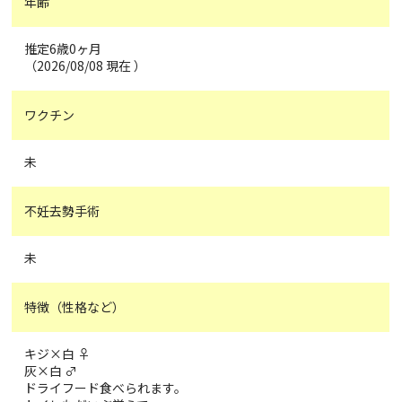
年齢
推定6歳0ヶ月
（2026/08/08 現在 ）
ワクチン
未
不妊去勢手術
未
特徴（性格など）
キジ×白 ♀
灰×白 ♂
ドライフード食べられます。