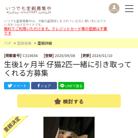
いつでも里親募集中は、犬猫の里親探しをされている方と
飼い主になりた
い方をつなげるサイトです。
無料でご利用いただけます。クレジットカード等の登録は不要
です
TOP
里親募集
里親詳細
[掲載番号]
C310656
[登録]
2020/09/08
[更新]
2024/01/10
生後1ヶ月半 仔猫2匹一緒に引き取って
くれる方募集
ツイート
シェア
LINEで送る
検討する