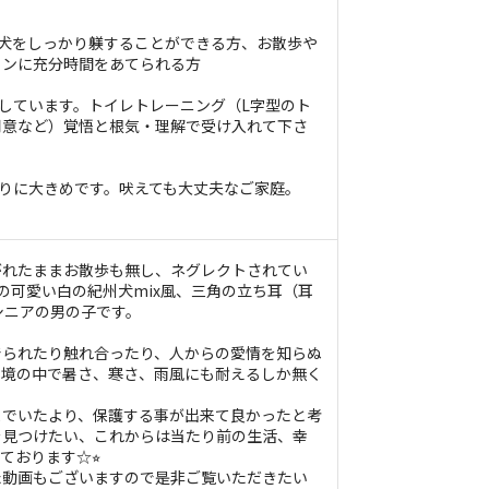
、犬をしっかり躾することができる方、お散歩や
ョンに充分時間をあてられる方
にしています。トイレトレーニング（L字型のト
用意など）覚悟と根気・理解で受け入れて下さ
なりに大きめです。吠えても大丈夫なご家庭。
がれたままお散歩も無し、ネグレクトされてい
の可愛い白の紀州犬mix風、三角の立ち耳（耳
シニアの男の子です。
でられたり触れ合ったり、人からの愛情を知らぬ
環境の中で暑さ、寒さ、雨風にも耐えるしか無く
。
までいたより、保護する事が出来て良かったと考
を見つけたい、これからは当たり前の生活、幸
ております☆⭐︎
た動画もございますので是非ご覧いただきたい