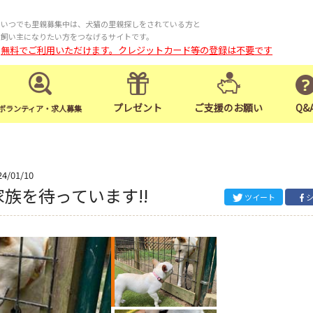
いつでも里親募集中は、犬猫の里親探しをされている方と
飼い主になりたい方をつなげるサイトです。
無料でご利用いただけます。クレジットカード等の登録は不要です
プレゼント
ご支援のお願い
Q&
ボランティア・求人募集
24/01/10
家族を待っています‼️
ツイート