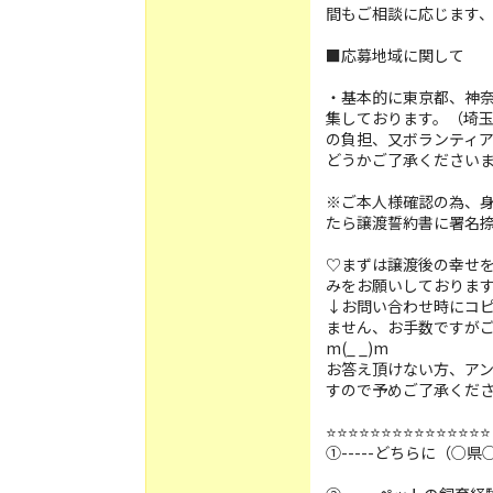
間もご相談に応じます
■応募地域に関して
・基本的に東京都、神
集しております。（埼
の負担、又ボランティ
どうかご了承ください
※ご本人様確認の為、
たら譲渡誓約書に署名
♡まずは譲渡後の幸せ
みをお願いしておりま
↓お問い合わせ時にコ
ません、お手数ですが
m(_ _)m
お答え頂けない方、ア
すので予めご了承くだ
⭐️⭐️⭐️⭐️⭐️⭐️⭐️⭐️⭐️⭐️⭐️⭐️⭐️⭐️⭐️
①-----どちらに（○