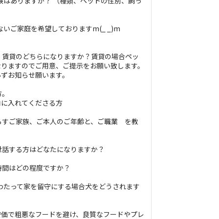
育経験はありますか？ （種類、ペットの性別、飼っ
居ないご家庭を希望しておりますm(_ _)m
ち家、賃貸のどちらになりますか？賃貸の場合ペッ
なりますのでご用意、ご提示をお願い致します。
必ずお知らせ願います。
方。
内に入れてくださる方
に暮らすご家族、ご本人のご年齢と、ご職業 を教
お世話する方はどなたになりますか？
均時間はどの程度ですか？
期にわたって家を留守にする場合犬をどうされます
安価で粗悪なフードを避け、良質なフードやプレ