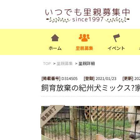
ホーム
里親募集
イベント
TOP
里親募集
里親詳細
[掲載番号]
D314505
[登録]
2021/01/23
[更新]
20
飼育放棄の紀州犬ミックス?️