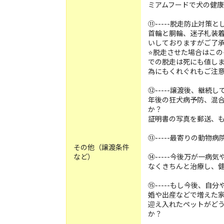
ミアムフードで犬の健
⑪-----脱走防止対策
首輪と胴輪、迷子札装
いしておりますがご了
⭐️脱走させた場合はこ
での脱走は死にも値し
為にもくれぐれもご注
⑫-----譲渡後、継
年後の狂犬病予防、混
か？
証明書の写真を郵送、
⑬-----最寄りの動物
その他（譲渡条件
など）
⑭-----今後万が一
なくきちんと治療し、
⑮-----もし今後、
婚や出産などで増えた
迎え入れたペットがど
か？