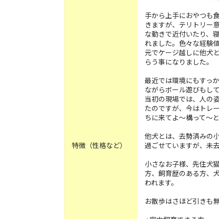
手から上手におやつも
きますが、テリトリー
な動きで近付いたり、
れました。色々な経験
元でケージ越しに他犬
らう事になりました。
最近では環境にもすっ
ながらボール遊びもし
当初の現場では、人の
たのですが、今はトレ
ちに来てよ〜構って〜
他犬とは、去勢済みの
特徴（性格など）
過ごせていますが、未
小さなお子様、先住犬
方、飼育歴のある方、
われます。
お散歩はさほど引きも