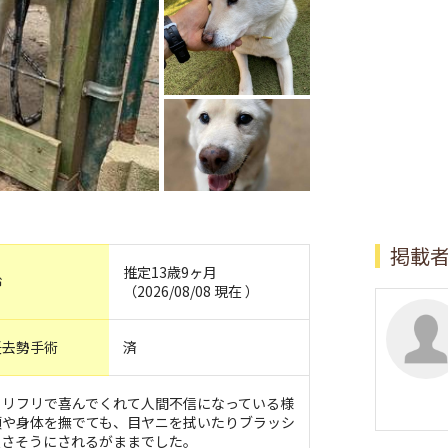
掲載
推定13歳9ヶ月
齢
（2026/08/08 現在 ）
妊去勢手術
済
フリフリで喜んでくれて人間不信になっている様
頭や身体を撫でても、目ヤニを拭いたりブラッシ
良さそうにされるがままでした。