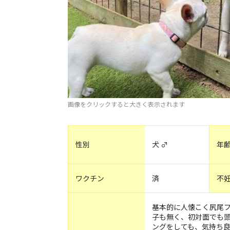
画像をクリックすると大きく表示されます
性別
犬 ♂
年
ワクチン
済
不
基本的に人懐こく尻尾
子も無く、初対面でも
ングをしても、気持ち