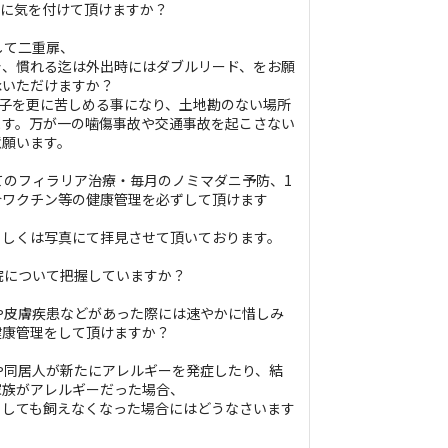
康に気を付けて頂けますか？
として二重扉、
着、慣れる迄は外出時にはダブルリード、をお願
承いただけますか？
の子を更に苦しめる事になり、土地勘のない場所
ます。万が一の噛傷事故や交通事故を起こさない
意願います。
続してのフィラリア治療・毎月のノミマダニ予防、1
合ワクチン等の健康管理を必ずして頂けます
もしくは写真にて拝見させて頂いております。
病院について把握していますか？
病気や皮膚疾患などがあった際には速やかに惜しみ
健康管理をして頂けますか？
自分や同居人が新たにアレルギーを発症したり、結
家族がアレルギーだった場合、
うしても飼えなくなった場合にはどうなさいます