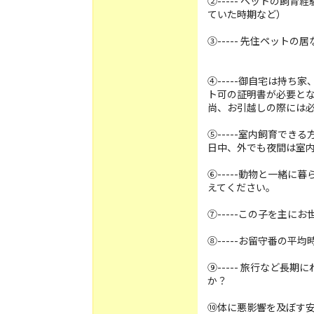
②----- ペットの飼
ていた時期など）
③----- 先住ペットの
④-----御自宅は持
ト可の証明書が必要と
尚、お引越しの際には
⑤-----室内飼育できる
日中、外でも夜間は室
⑥-----動物と一緒
えてください。
⑦-----この子を主に
⑧-----お留守番の平
⑨----- 旅行など長
か？
⑩体に悪影響を及ぼす