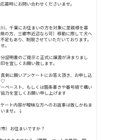
、応募時にお問い合わせくださいませ。
奈川、千葉にお住まいの方を対象に里親様を募
玉県の方、三郷市近辺なら可）移動に際して犬へ
ア不足もあり、制限させていただいております。
ませ。
身分証明書のご提示と正式に譲渡が決まりまし
捺印を宜しくお願い致します。
を真剣に願いアンケートにお答え頂き、お申し込
す♡
ピーペースト、もしくは箇条書きや番号順で構い
ご協力を宜しくお願い申し上げます
ンケート内容が曖昧な方へのお返事は致しかねま
さいませ。↓
県○市）お住まいですか？