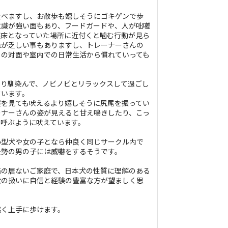
食べますし、お散歩も嬉しそうにゴキゲンで歩
意識が強い面もあり、フードガードや、人が咄嗟
寝床となっていた場所に近付くと噛む行動が見ら
値が乏しい事もありますし、トレーナーさんの
との対面や室内での日常生活から慣れていっても
かり馴染んで、ノビノビとリラックスして過ごし
ています。
姿を見ても吠えるより嬉しそうに尻尾を振ってい
ーナーさんの姿が見えると甘え鳴きしたり、こっ
と呼ぶように吠えています。
小型犬や女の子となら仲良く同じサークル内で
去勢の男の子には威嚇をするそうです。
猫の居ないご家庭で、日本犬の性質に理解のある
犬の扱いに自信と経験の豊富な方が望ましく思
無く上手に歩けます。