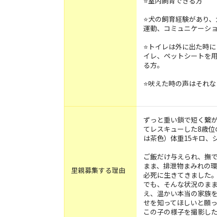
⭐️室内飼育できる方
⭐️犬の飼育経験があり
運動、コミュニケーシ
⭐️トイレは外に出た時
イレ、ペットシートを
る方。
⭐️吠えた時の声はそれ
ずっと重い鎖で短く繋
てレスキューした8歳位
は茶色）体重15キロ、
ご飯だけ与えられ、撫
まま、排泄物まみれの
里親募集する理由
必死に生きてきました
でも、そんな状況のま
え、温かい本当の家族
せを知ってほしいと願っ
この子の様子を撮影し