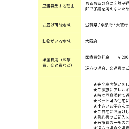
あるお家の庭に突然子猫
里親募集する理由
齢で子猫を飼えないた
お届け可能地域
滋賀県 / 京都府 / 大阪府 
動物がいる地域
大阪府
医療費負担金 ￥200
譲渡費用（医療
費、交通費など）
遠方の場合、交通費の
★完全室内飼いをし
★ご家族にアレルギ
★時々写真添付で近
★ペット可の住宅に
★小さいお子さんの
★ご自宅にお届けし
★誓約書のご記入を
★医療費の一部のご
★遠方の場合交通費