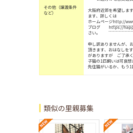
その他（譲渡条件
大阪府近郊を希望しま
など）
ます、詳しくは
ホームページ
http://ww
ブログ
https://hap
さい。
申し訳ありませんが、
頂きます、おはなしを
がありますが ご了承
子猫の1匹飼いは可哀想
先住猫がいるか、もう1
類似の里親募集