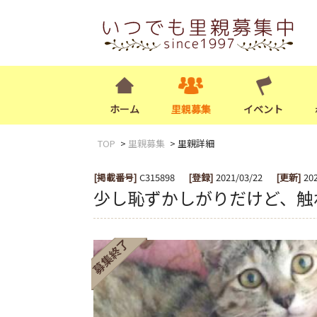
ホーム
里親募集
イベント
TOP
里親募集
里親詳細
[掲載番号]
C315898
[登録]
2021/03/22
[更新]
20
少し恥ずかしがりだけど、触