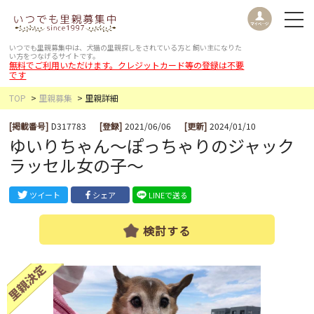
いつでも里親募集中は、犬猫の里親探しをされている方と
飼い主になりた
い方をつなげるサイトです。
無料でご利用いただけます。クレジットカード等の登録は不要
です
TOP
里親募集
里親詳細
[掲載番号]
D317783
[登録]
2021/06/06
[更新]
2024/01/10
ゆいりちゃん～ぽっちゃりのジャック
ラッセル女の子～
ツイート
シェア
LINEで送る
検討する