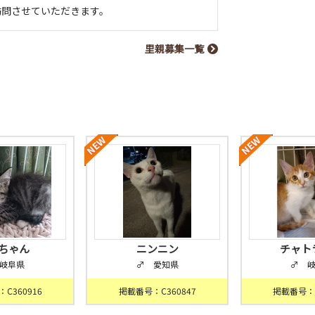
訪問させていただきます。
里親募集一覧
ちゃん
ニンニン
チャト
岐阜県
♂ 愛知県
♂ 
C360916
掲載番号：C360847
掲載番号：C