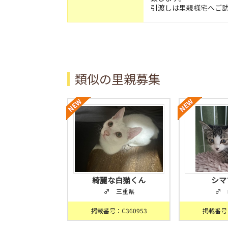
引渡しは里親様宅へご
類似の里親募集
綺麗な白猫くん
シマ
♂ 三重県
♂ 
掲載番号：C360953
掲載番号：