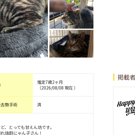
掲載
推定7歳2ヶ月
齢
（2026/08/08 現在 ）
妊去勢手術
済
！
けど、とっても甘えん坊です。
馴れ抜群にゃん子さん！