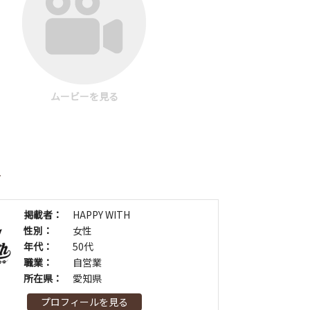
ムービーを見る
者
掲載者：
HAPPY WITH
性別：
女性
年代：
50代
職業：
自営業
所在県：
愛知県
プロフィールを見る