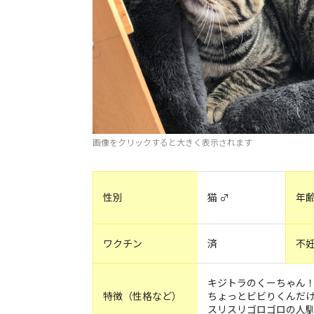
画像をクリックすると大きく表示されます
性別
猫 ♂
年
ワクチン
済
不
キジトラのくーちゃん
特徴（性格など）
ちょっとビビりくんだ
スリスリゴロゴロの人