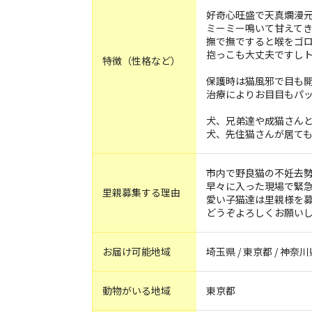
好奇心旺盛で天真爛漫
ミーミー鳴いて甘えて
撫で撫ですると喉をゴ
抱っこも大丈夫ですし
特徴（性格など）
保護時は猫風邪で目も
治療によりお目目もパ
犬、兄弟達や成猫さん
犬、先住猫さんが居て
市内で野良猫の不妊去勢
早々に入った現場で緊急
里親募集する理由
愛い子猫達は里親様を
どうぞよろしくお願い
お届け可能地域
埼玉県 / 東京都 / 神奈川
動物がいる地域
東京都