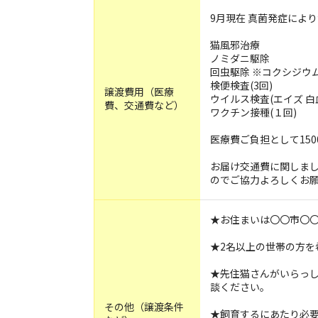
9月現在 真菌発症によ
猫風邪治療
ノミダニ駆除
回虫駆除 ※コクシジウ
検便検査(3回)
譲渡費用（医療
ウイルス検査(エイズ 白
費、交通費など）
ワクチン接種(１回)
医療費ご負担として15
お届け交通費に関しまし
のでご協力よろしくお
★お住まいは〇〇市〇
★2名以上の世帯の方を
★先住猫さんがいらっ
談ください。
その他（譲渡条件
★飼育するにあたり必