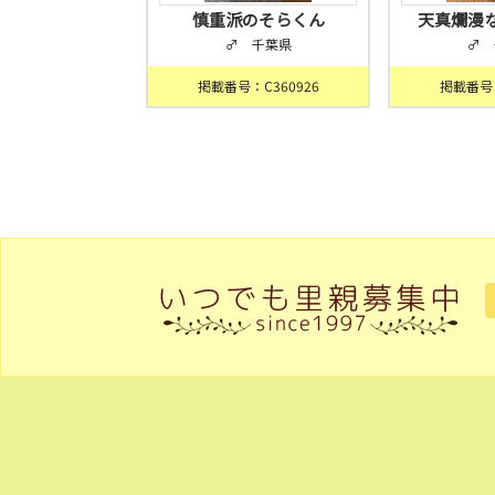
慎重派のそらくん
天真爛漫
♂ 千葉県
♂ 
掲載番号：C360926
掲載番号：