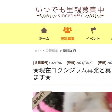
ホーム
里親募集
イベント
TOP
里親募集
里親詳細
[掲載番号]
C321096
[登録]
2021/08/27
[更新]
20
★現在コクシジウム再発と真
ます★