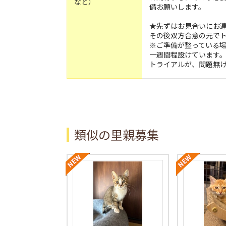
など）
備お願いします。
★先ずはお見合いにお
その後双方合意の元で
※ご準備が整っている
一週間程設けています
トライアルが、問題無
類似の里親募集