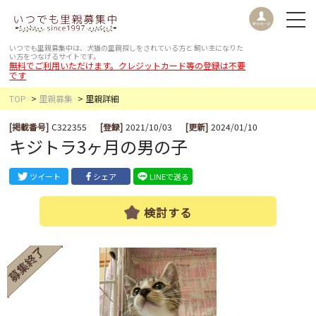
いつでも里親募集中は、犬猫の里親探しをされている方と
飼い主になりた
い方をつなげるサイトです。
無料でご利用いただけます。クレジットカード等の登録は不要
です
TOP
里親募集
里親詳細
[掲載番号]
C322355
[登録]
2021/10/03
[更新]
2024/01/10
キジトラ3ヶ月の男の子
ツイート
シェア
LINEで送る
検討する