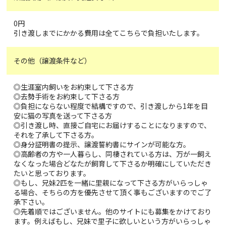
0円
引き渡しまでにかかる費用は全てこちらで負担いたします。
その他（譲渡条件など）
◎生涯室内飼いをお約束して下さる方
◎去勢手術をお約束して下さる方
◎負担にならない程度で結構ですので、引き渡しから1年を目
安に猫の写真を送って下さる方
◎引き渡し時、直接ご自宅にお届けすることになりますので、
それを了承して下さる方。
◎身分証明書の提示、譲渡誓約書にサインが可能な方。
◎高齢者の方や一人暮らし、同棲されている方は、万が一飼え
なくなった場合どなたが飼育して下さるか明確にしていただき
たいと思っております。
◎もし、兄妹2匹を一緒に里親になって下さる方がいらっしゃ
る場合、そちらの方を優先させて頂く事もございますのでご了
承下さい。
◎先着順ではございません。他のサイトにも募集をかけており
ます。例えばもし、兄妹で里子に欲しいという方がいらっしゃ