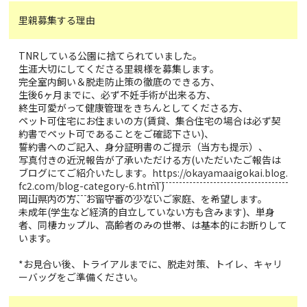
里親募集する理由
TNRしている公園に捨てられていました。
生涯大切にしてくださる里親様を募集します。
完全室内飼い＆脱走防止策の徹底のできる方、
生後6ヶ月までに、必ず不妊手術が出来る方、
終生可愛がって健康管理をきちんとしてくださる方、
ペット可住宅にお住まいの方(賃貸、集合住宅の場合は必ず契
約書でペット可であることをご確認下さい)、
誓約書へのご記入、身分証明書のご提示（当方も提示）、
写真付きの近況報告が了承いただける方(いただいたご報告は
ブログにてご紹介いたします。
https://okayamaaigokai.blog.
fc2.com/blog-category-6.html
)
岡山県内の方、お留守番の少ないご家庭、を希望します。
未成年(学生など経済的自立していない方も含みます)、単身
者、同棲カップル、高齢者のみの世帯、は基本的にお断りして
います。
*お見合い後、トライアルまでに、脱走対策、トイレ、キャリ
ーバッグをご準備ください。