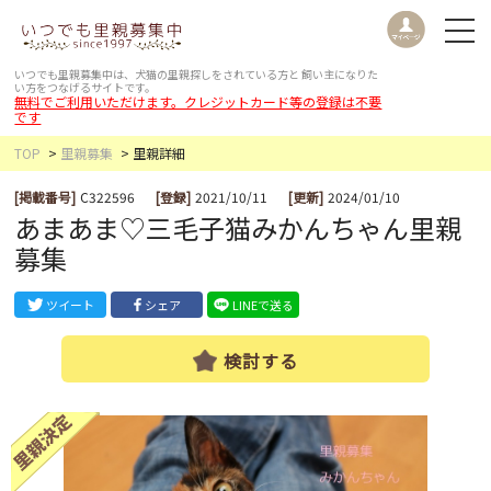
いつでも里親募集中は、犬猫の里親探しをされている方と
飼い主になりた
い方をつなげるサイトです。
無料でご利用いただけます。クレジットカード等の登録は不要
です
TOP
里親募集
里親詳細
[掲載番号]
C322596
[登録]
2021/10/11
[更新]
2024/01/10
あまあま♡三毛子猫みかんちゃん里親
募集
ツイート
シェア
LINEで送る
検討する