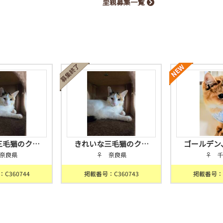
里親募集一覧
三毛猫のク…
きれいな三毛猫のク…
ゴールデン
奈良県
♀ 奈良県
♀ 
C360744
掲載番号：C360743
掲載番号：C