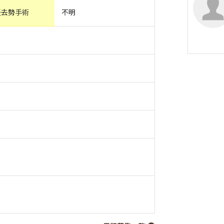
妊去勢手術
不明