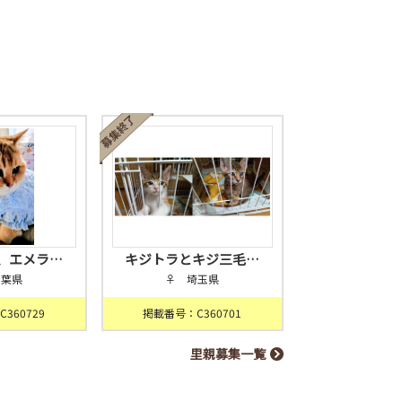
、エメラ…
キジトラとキジ三毛…
千葉県
♀ 埼玉県
360729
掲載番号：C360701
里親募集一覧