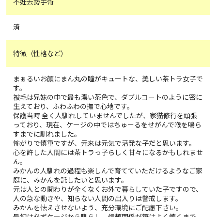
不妊去勢手術
済
特徴（性格など）
まぁるいお顔にまん丸の瞳がキュートな、美しい茶トラ女子で
す。
被毛は兄妹の中で最も濃い茶色で、ダブルコートのように密に
生えており、ふわふわの撫で心地です。
保護当時 全く人馴れしていませんでしたが、家猫修行を頑張
っており、現在、ケージの中ではちゅーるをせがんで喉を鳴ら
すまでに馴れました。
怖がりで慎重ですが、元来は元気で活発な子だと思います。
心を許した人間には茶トラっ子らしく甘々になるかもしれませ
ん。
みかんの人馴れの過程も楽しんで育てていただけるようなご家
庭に、みかんを託したいと思います。
元は人との関わりが全くなくお外で暮らしていた子ですので、
人の急な動きや、知らない人間の出入りは警戒します。
みかんを怯えさせないよう、充分環境にご配慮下さい。
最初は必ずケージから馴らし、信頼関係が築けよく懐くまで