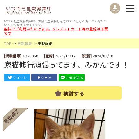
いつでも里親募集中は、犬猫の里親探しをされている方と
飼い主になりた
い方をつなげるサイトです。
無料でご利用いただけます。クレジットカード等の登録は不要
です
TOP
里親募集
里親詳細
[掲載番号]
C323850
[登録]
2021/11/17
[更新]
2024/01/10
家猫修行頑張ってます、みかんです！
ツイート
シェア
LINEで送る
検討する