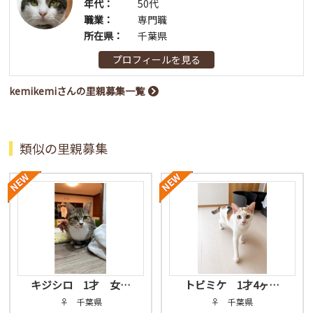
年代：
50代
職業：
専門職
所在県：
千葉県
プロフィールを見る
kemikemiさんの里親募集一覧
類似の里親募集
キジシロ 1才 女…
トビミケ 1才4ヶ…
♀ 千葉県
♀ 千葉県