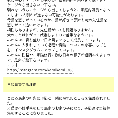
ケージから出さないで下さい。
馴れないうちにケージから出してしまうと、家庭内野良となっ
てしまい 人馴れが進まない可能性があります。
母猫を恋しがっているのか、猫が好きで 預かり宅の先住猫を
恋しがって追いかけます。
相性もありますが、先住猫がいても問題ありません。
犬のことは怖がって威嚇しますので苦手なようです。
みかんは、育ち盛りで日々目まぐるしく成長しています。
みかんの人馴れしていく過程や育猫についての悲喜こもごも
を、インスタグラムにアップしています。
みかんの性格や、家猫修行に励む日々の様子が垣間みえますの
で、是非ご覧下さいませ。
↓↓↓
http://instagram.com/kemikemi1206
里親募集する理由
とある民家の軒先に母猫と一緒に現れたところを保護されまし
た。
母猫は不妊手術をして民家のお家の子になり、子猫達は里親募
集をすることになりました。