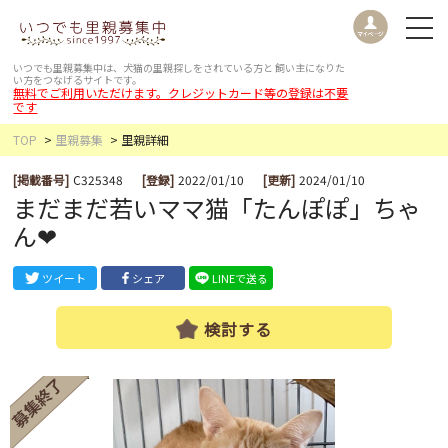
いつでも里親募集中は、犬猫の里親探しをされている方と
飼い主になりた
い方をつなげるサイトです。
無料でご利用いただけます。クレジットカード等の登録は不要
です
TOP
里親募集
里親詳細
[掲載番号]
C325348
[登録]
2022/01/10
[更新]
2024/01/10
まだまだ若いママ猫「たんぽぽ」ちゃ
ん❤
ツイート
シェア
LINEで送る
検討する