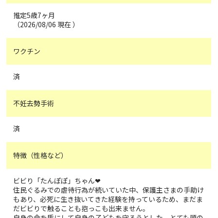
推定5歳7ヶ月
（2026/08/06 現在 ）
ワクチン
済
不妊去勢手術
済
特徴（性格など）
ビビり「たんぽぽ」ちゃん❤
住民ぐるみでの虐待行為が続いていた中、保護主さまの手助け
もあり、必死に生き抜いてきた経験を持っているため、まだま
だビビりで触ることも抱っこも出来ません。
自身の命を盾にして自身の子どもを守ろうとした、とても頭の