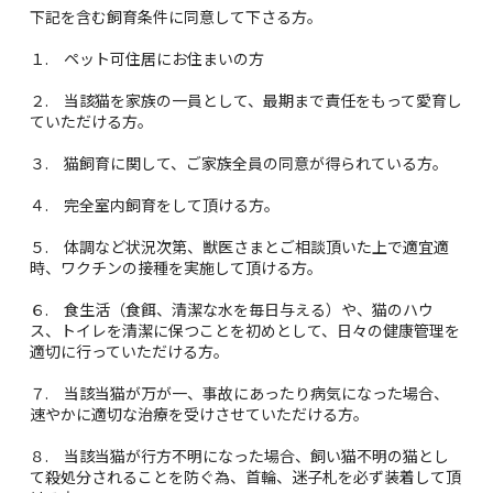
下記を含む飼育条件に同意して下さる方。
１. ペット可住居にお住まいの方
２. 当該猫を家族の一員として、最期まで責任をもって愛育し
ていただける方。
３. 猫飼育に関して、ご家族全員の同意が得られている方。
４. 完全室内飼育をして頂ける方。
５. 体調など状況次第、獣医さまとご相談頂いた上で適宜適
時、ワクチンの接種を実施して頂ける方。
６. 食生活（食餌、清潔な水を毎日与える）や、猫のハウ
ス、トイレを清潔に保つことを初めとして、日々の健康管理を
適切に行っていただける方。
７. 当該当猫が万が一、事故にあったり病気になった場合、
速やかに適切な治療を受けさせていただける方。
８. 当該当猫が行方不明になった場合、飼い猫不明の猫とし
て殺処分されることを防ぐ為、首輪、迷子札を必ず装着して頂