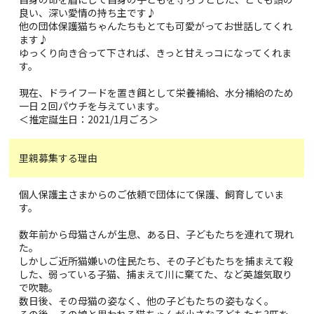
良い、深い愛情の持ち主です♪
他の団体保護猫ちゃんたちもとても可愛がってお世話してくれ
ます♪
ゆっくり向き合って下されば、きっと甘えっコになってくれま
す。
現在、ドライフードを置き餌として栄養補給、水分補給のため
一日２回パウチを与えています。
＜推定誕生日：2021/1月ごろ＞
里親募集する理由
個人保護主さまからのご依頼で団体にて保護、飼育していま
す。
数年前から母猫さんが生息、ある日、子どもたちを連れて現れ
た。
しかしご近所猫嫌いの住民たち、その子どもたちを捕まえて殺
した、弱っている子猫、捕まえて川に棄てた、など英雄気取り
で吹聴。
数日後、その母猫の姿なく、他の子どもたちの姿もなく。
その後、その娘と思われる猫ちゃんが小さな子どもたち3匹を