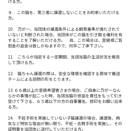
ける方。
９. この猫を、第三者に譲渡しないことをお約束いただける
方。
10. 万が一、当団体の譲渡条件による飼育基準が満たされて
いないと判断された場合、当団体がこの猫を引き取る権利を有
することを了解いただける方。 尚、この場合は、里親様ご負
担金の返金は致しかねますので、何卒ご了承下さい。
11. こちらが指定する一定期間、当該当猫の生活状況を報告
して頂ける方。
12. 猫ちゃん譲渡の際は、安全な環境を確認する意味で搬送
チームによる訪問の形をとります。
13. ６６歳以上の里親希望者さまの場合、ご自身に万が一なん
らかの事情が起こった時、当該当猫の世話を責任をもって引き
受けて下さる、６５歳以下の方の自筆署名、捺印をお願い出来
る方。
14. 不妊手術を実施していない子猫譲渡の場合、譲渡後、病
気など特別な理由が無い限り、不妊・去勢手術を実施し、その
証明書を当団体に送付していただける方。