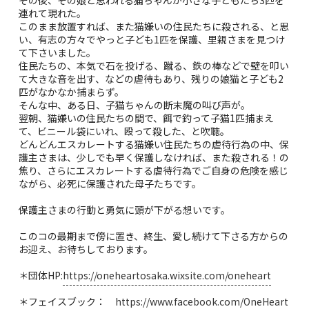
連れて現れた。
このまま放置すれば、また猫嫌いの住民たちに殺される、と思
い、有志の方々でやっと子ども1匹を保護、里親さまを見つけ
て下さいました。
住民たちの、本気で石を投げる、蹴る、鉄の棒などで壁を叩い
て大きな音を出す、などの虐待もあり、残りの娘猫と子ども2
匹がなかなか捕まらず。
そんな中、ある日、子猫ちゃんの断末魔の叫び声が。
翌朝、猫嫌いの住民たちの間で、餌で釣って子猫1匹捕まえ
て、ビニール袋にいれ、殴って殺した、と吹聴。
どんどんエスカレートする猫嫌い住民たちの虐待行為の中、保
護主さまは、少しでも早く保護しなければ、また殺される！の
焦り、さらにエスカレートする虐待行為でご自身の危険を感じ
ながら、必死に保護された母子たちです。
保護主さまの行動と勇気に頭が下がる想いです。
このコの最期まで傍に置き、終生、愛し続けて下さる方からの
お迎え、お待ちしております。
＊団体HP:
https://oneheartosaka.wixsite.com/oneheart
＊フェイスブック：
https://www.facebook.com/OneHeart