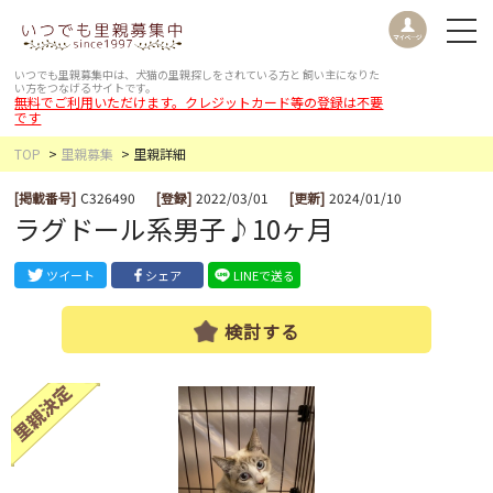
いつでも里親募集中は、犬猫の里親探しをされている方と
飼い主になりた
い方をつなげるサイトです。
無料でご利用いただけます。クレジットカード等の登録は不要
です
TOP
里親募集
里親詳細
[掲載番号]
C326490
[登録]
2022/03/01
[更新]
2024/01/10
ラグドール系男子♪10ヶ月
ツイート
シェア
LINEで送る
検討する