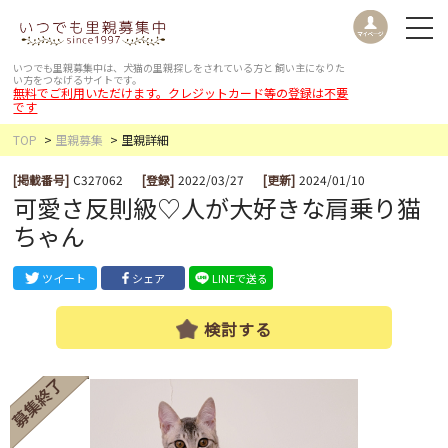
いつでも里親募集中は、犬猫の里親探しをされている方と
飼い主になりた
い方をつなげるサイトです。
無料でご利用いただけます。クレジットカード等の登録は不要
です
TOP
里親募集
里親詳細
[掲載番号]
C327062
[登録]
2022/03/27
[更新]
2024/01/10
可愛さ反則級♡人が大好きな肩乗り猫
ちゃん
ツイート
シェア
LINEで送る
検討する