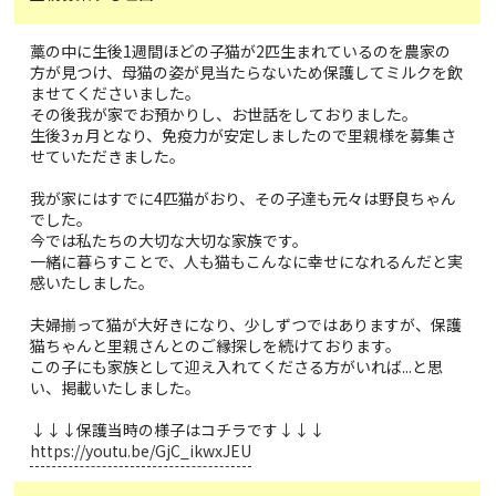
藁の中に生後1週間ほどの子猫が2匹生まれているのを農家の
方が見つけ、母猫の姿が見当たらないため保護してミルクを飲
ませてくださいました。
その後我が家でお預かりし、お世話をしておりました。
生後3ヵ月となり、免疫力が安定しましたので里親様を募集さ
せていただきました。
我が家にはすでに4匹猫がおり、その子達も元々は野良ちゃん
でした。
今では私たちの大切な大切な家族です。
一緒に暮らすことで、人も猫もこんなに幸せになれるんだと実
感いたしました。
夫婦揃って猫が大好きになり、少しずつではありますが、保護
猫ちゃんと里親さんとのご縁探しを続けております。
この子にも家族として迎え入れてくださる方がいれば...と思
い、掲載いたしました。
↓↓↓保護当時の様子はコチラです↓↓↓
https://youtu.be/GjC_ikwxJEU