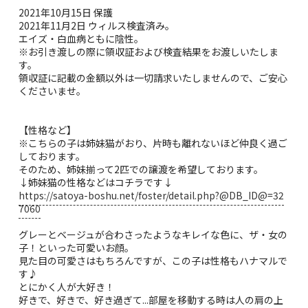
2021年10月15日 保護
2021年11月2日 ウィルス検査済み。
エイズ・白血病ともに陰性。
※お引き渡しの際に領収証および検査結果をお渡しいたしま
す。
領収証に記載の金額以外は一切請求いたしませんので、ご安心
くださいませ。
【性格など】
※こちらの子は姉妹猫がおり、片時も離れないほど仲良く過ご
しております。
そのため、姉妹揃って2匹での譲渡を希望しております。
↓姉妹猫の性格などはコチラです↓
https://satoya-boshu.net/foster/detail.php?@DB_ID@=32
7060
グレーとベージュが合わさったようなキレイな色に、ザ・女の
子！といった可愛いお顔。
見た目の可愛さはもちろんですが、この子は性格もハナマルで
す♪
とにかく人が大好き！
好きで、好きで、好き過ぎて...部屋を移動する時は人の肩の上