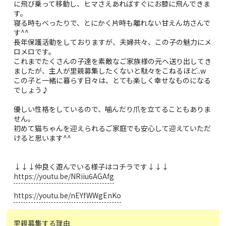
に飛び乗って移動し、ヒマさえあればすぐにお膝に飛んできま
す。
寝る時もべったりで、とにかく片時も離れない甘えん坊さんで
す^^
長年保護活動をしておりますが、夫婦共々、この子の魅力にメ
ロメロです。
これまでたくさんの子達を素敵なご家族様の元へ送り出してき
ましたが、主人が里親募集したくないと駄々をこねるほど..w
この子と一緒に暮らす日々は、とても楽しく幸せなものになる
でしょう♪
優しい性格をしているので、噛んだり爪を立てることもありま
せん。
初めて猫ちゃんを迎えられるご家庭でも安心して迎えていただ
けると思います^^
↓↓↓仲良く遊んでいる様子はコチラです↓↓↓
https://youtu.be/NRiiu6AGAfg
https://youtu.be/nEYfWWgEnKo
里親募集する理由