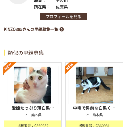
職業：
その他
所在県：
佐賀県
プロフィールを見る
KINZO385さんの里親募集一覧
類似の里親募集
愛嬌たっぷり薄白黒…
中毛で男前な白黒く…
♂ 熊本県
♂ 熊本県
掲載番号：C360932
掲載番号：C360931