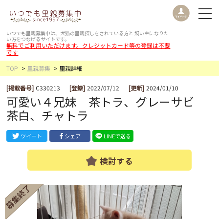
いつでも里親募集中は、犬猫の里親探しをされている方と
飼い主になりた
い方をつなげるサイトです。
無料でご利用いただけます。クレジットカード等の登録は不要
です
TOP
里親募集
里親詳細
[掲載番号]
C330213
[登録]
2022/07/12
[更新]
2024/01/10
可愛い４兄妹 茶トラ、グレーサビ
茶白、チャトラ
ツイート
シェア
LINEで送る
検討する