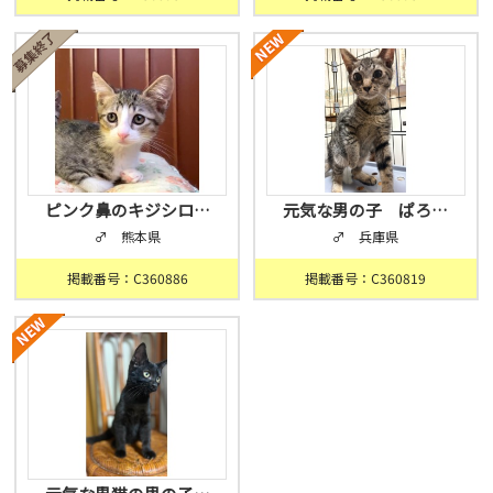
ピンク鼻のキジシロ…
元気な男の子 ぱろ…
♂ 熊本県
♂ 兵庫県
掲載番号：C360886
掲載番号：C360819