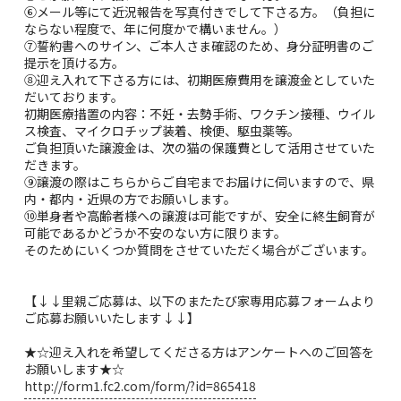
⑥メール等にて近況報告を写真付きでして下さる方。（負担に
ならない程度で、年に何度かで構いません。）
⑦誓約書へのサイン、ご本人さま確認のため、身分証明書のご
提示を頂ける方。
⑧迎え入れて下さる方には、初期医療費用を譲渡金としていた
だいております。
初期医療措置の内容：不妊・去勢手術、ワクチン接種、ウイル
ス検査、マイクロチップ装着、検便、駆虫薬等。
ご負担頂いた譲渡金は、次の猫の保護費として活用させていた
だきます。
⑨譲渡の際はこちらからご自宅までお届けに伺いますので、県
内・都内・近県の方でお願いします。
⑩単身者や高齢者様への譲渡は可能ですが、安全に終生飼育が
可能であるかどうか不安のない方に限ります。
そのためにいくつか質問をさせていただく場合がございます。
【↓↓里親ご応募は、以下のまたたび家専用応募フォームより
ご応募お願いいたします↓↓】
★☆迎え入れを希望してくださる方はアンケートへのご回答を
お願いします★☆
http://form1.fc2.com/form/?id=865418