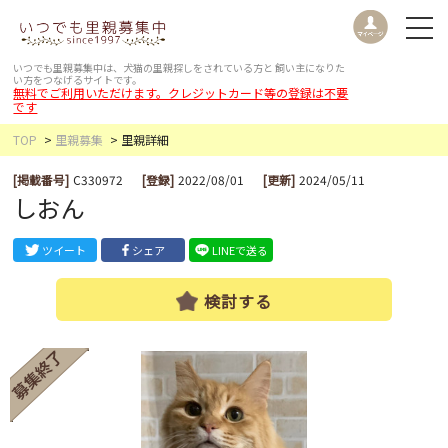
いつでも里親募集中は、犬猫の里親探しをされている方と
飼い主になりた
い方をつなげるサイトです。
無料でご利用いただけます。クレジットカード等の登録は不要
です
TOP
里親募集
里親詳細
[掲載番号]
C330972
[登録]
2022/08/01
[更新]
2024/05/11
しおん
ツイート
シェア
LINEで送る
検討する