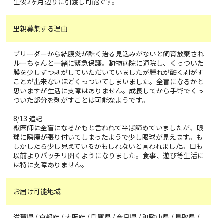
生後2ヶ月辺りに引渡し可能です。
里親募集する理由
ブリーダーから結膜炎が酷く治る見込みがないと飼育放棄され
ルーちゃんと一緒に緊急保護。動物病院に通院し、くっついた
膜を少しずつ剥がしていただいていましたが腫れが酷く剥がす
ことが出来ないほどくっついてしまいました。全盲になるかと
思いますが生活に支障はありません。成長してから手術でくっ
ついた部分を剥がすことは可能なようです。
8/13 追記
獣医師に全盲になるかもと言われて半ば諦めていましたが、眼
球に瞬膜が張り付いてしまったようで少し眼球が見えます。も
しかしたら少し見えているかもしれないと言われました。目も
以前よりパッチリ開くようになりました。食事、遊び等生活に
は特に支障ありません。
お届け可能地域
滋賀県 / 京都府 / 大阪府 / 兵庫県 / 奈良県 / 和歌山県 / 鳥取県 /