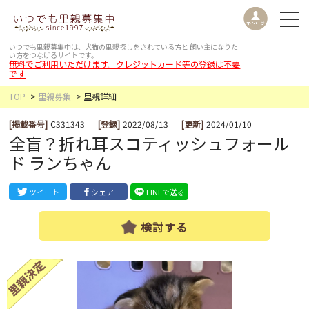
いつでも里親募集中は、犬猫の里親探しをされている方と
飼い主になりた
い方をつなげるサイトです。
無料でご利用いただけます。クレジットカード等の登録は不要
です
TOP
里親募集
里親詳細
[掲載番号]
C331343
[登録]
2022/08/13
[更新]
2024/01/10
全盲？折れ耳スコティッシュフォール
ド ランちゃん
ツイート
シェア
LINEで送る
検討する