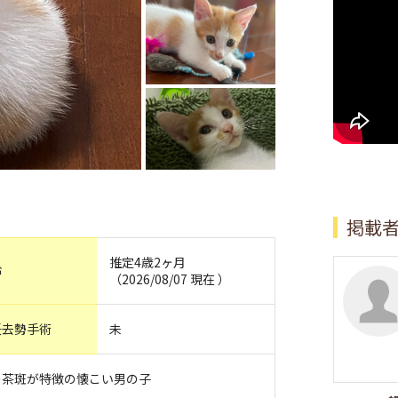
掲載
推定4歳2ヶ月
齢
（2026/08/07 現在 ）
妊去勢手術
未
の茶斑が特徴の懐こい男の子