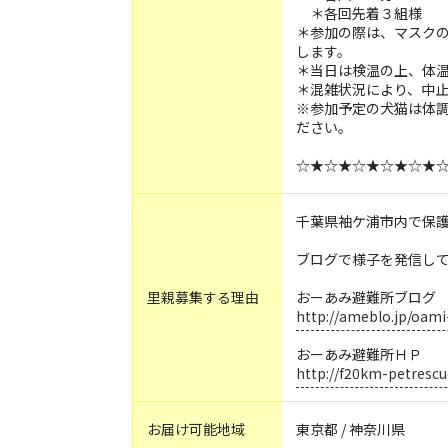
＊各回先着３組様
＊参加の際は、マスク
します。
＊当日は検温の上、体温
＊混雑状況により、中
※参加予定の犬猫は体
ださい。
☆★☆★☆★☆★☆★
千葉県袖ケ浦市内で保
ブログで様子を発信し
里親募集する理由
おーあみ避難所ブログ
http://ameblo.jp/oami
おーあみ避難所ＨＰ
http://f20km-petrescu
お届け可能地域
東京都 / 神奈川県