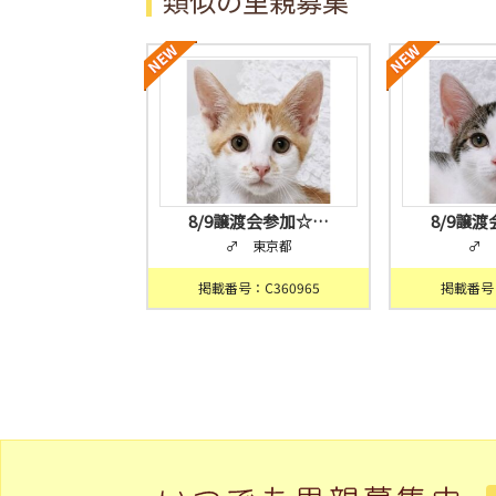
類似の里親募集
8/9譲渡会参加☆…
8/9譲
♂ 東京都
♂ 
掲載番号：C360965
掲載番号：