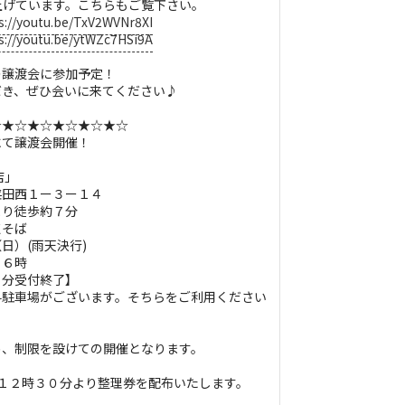
を上げています。こちらもご覧下さい。
s://youtu.be/TxV2WVNr8XI
s://youtu.be/ytWZc7HSi9A
の譲渡会に参加予定！
だき、ぜひ会いに来てください♪
☆★☆★☆★☆★☆★☆
にて譲渡会開催！
店」
荏田西１ー３ー１４
より徒歩約７分
点そば
日）(雨天決行)
１６時
受付終了】
料駐車場がございます。そちらをご利用ください
め、制限を設けての開催となります。
１２時３０分より整理券を配布いたします。