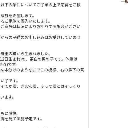
一
、以下の条件についてご了承の上で応募をご検
家族を希望します。
るご家族を優先いたします。
ご家庭は状況によりお断りする場合がござい
からの子猫のお申し込みはお受けしていませ
た身重の猫から生まれました。
6月12日生まれ)の、茶白の男の子です。体重は
2日時点)です。
真ん中分けのようなおでこの模様、右の鼻下の茶
こい子です。
、そでか君、ぎおん君、ふっつ君とはそっくり
ています。
。
ともに陰性。
体調を見て実施予定です。