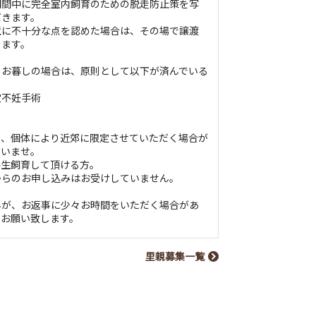
期間中に完全室内飼育のための脱走防止策を写
だきます。
境に不十分な点を認めた場合は、その場で譲渡
ります。
とお暮しの場合は、原則として以下が済んでいる
宜不妊手術
て、個体により近郊に限定させていただく場合が
さいませ。
終生飼育して頂ける方。
からのお申し込みはお受けしていません。
んが、お返事に少々お時間をいただく場合があ
くお願い致します。
里親募集一覧