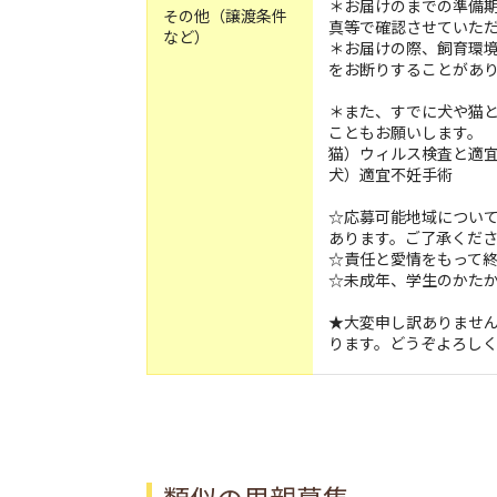
＊お届けのまでの準備
その他（譲渡条件
真等で確認させていた
など）
＊お届けの際、飼育環
をお断りすることがあ
＊また、すでに犬や猫
こともお願いします。
猫）ウィルス検査と適
犬）適宜不妊手術
☆応募可能地域につい
あります。ご了承くだ
☆責任と愛情をもって
☆未成年、学生のかた
★大変申し訳ありませ
ります。どうぞよろし