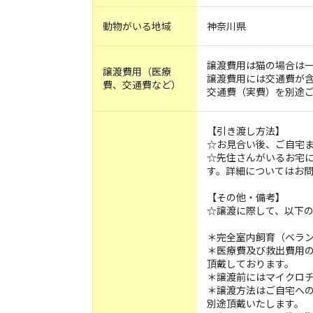
動物がいる地域
神奈川県
譲渡費用は猫の場合は一
譲渡費用（医療
譲渡費用には交通費が
費、交通費など）
交通費（実費）を別途
【引き渡し方法】
☆お見合い後、ご自宅
☆先住さんがいるお宅
す。詳細についてはお
【その他・備考】
☆譲渡に際して、以下
＊完全室内飼育（ベラ
＊医療費及び救出費用の
頂戴しております。
＊譲渡前にはマイクロ
＊譲渡方法はご自宅へ
別途頂戴いたします。