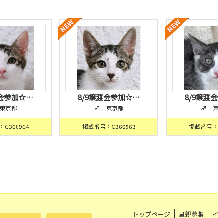
渡会参加☆…
8/9譲渡会参加☆…
8/9譲渡
東京都
♂ 東京都
♂ 
C360964
掲載番号：C360963
掲載番号：C
トップページ
里親募集