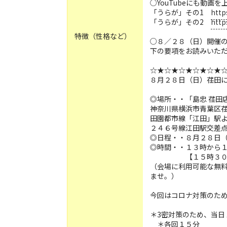
○YouTubeにも動画
「うらが」その1
http
「うらが」その2
http
特徴（性格など）
○８／２８（日）開催
下の要項をお読みいた
☆★☆★☆★☆★☆★
８月２８日（日）荏田
◎場所・・「島忠 荏田
神奈川県横浜市青葉区
田園都市線「江田」駅
２４６号線江田駅交差
◎日程・・８月２８日（
◎時間・・１３時から
【１５時３０分
（会場に利用可能な無
ませ。）
今回はコロナ対策のた
＊3密対策のため、当日
＊各回１５分