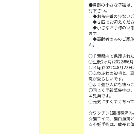
●月齢の小さな子猫は
討下さい。
◆お留守番の少ないご
◆２匹でお迎えくださ
◆小さなお子様のいる
ます。
◆高齢者のみのご家族
ん。
○千葉県内で保護され
○生後2ヶ月(2022年
1.14kg(2022年8月2
○ふわふわの被毛と、
斑が愛らしいです。
○よく遊び人にも懐っ
〇同じく里親募集中の
４兄弟です。
○元気にすくすく育っ
☆ワクチン1回接種済み
☆猫エイズ、猫白血病
☆不妊手術は、成長と