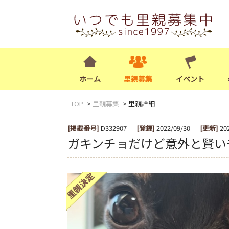
ホーム
里親募集
イベント
TOP
里親募集
里親詳細
[掲載番号]
D332907
[登録]
2022/09/30
[更新]
20
ガキンチョだけど意外と賢い