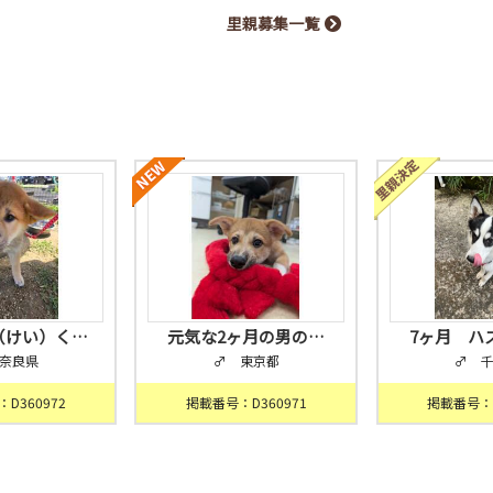
里親募集一覧
（けい）く…
元気な2ヶ月の男の…
7ヶ月 ハ
奈良県
♂ 東京都
♂ 
D360972
掲載番号：D360971
掲載番号：D