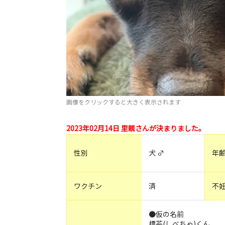
画像をクリックすると大きく表示されます
2023年02月14日 里親さんが決まりました。
性別
犬 ♂
年
ワクチン
済
不
●仮の名前
標茶(しべちゃ)くん