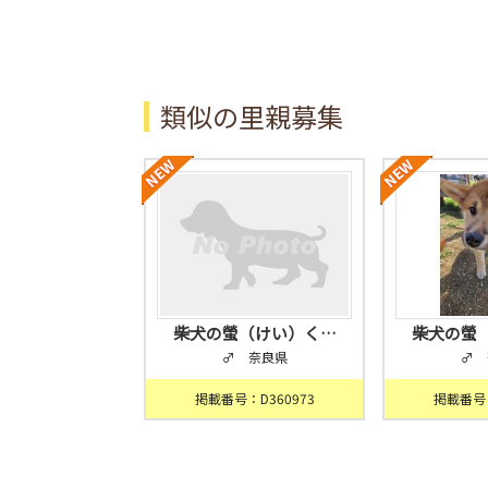
類似の里親募集
柴犬の螢（けい）く…
柴犬の螢
♂ 奈良県
♂ 
掲載番号：D360973
掲載番号：