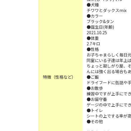
●犬種
チワワとダックスmix
●カラー
ブラック&タン
●誕生日(年齢)
2021.10.25
●体重
2.7キロ
●性格
お子ちゃまらしく毎日
同室にいる子達は年上
ちょっと寂しがり屋、
んには強く出る場合も
特徴（性格など）
●ご飯
ドライフードに缶詰や
●お散歩
練習中ですが上手にで
●お留守番
ゲージの中で上手にで
●トイレ
シートの上でする率が
●その他