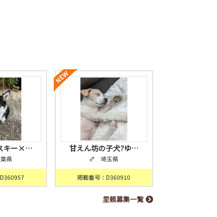
スキー×…
甘えん坊の子犬?ゆ…
千葉県
♂ 埼玉県
360957
掲載番号：D360910
里親募集一覧