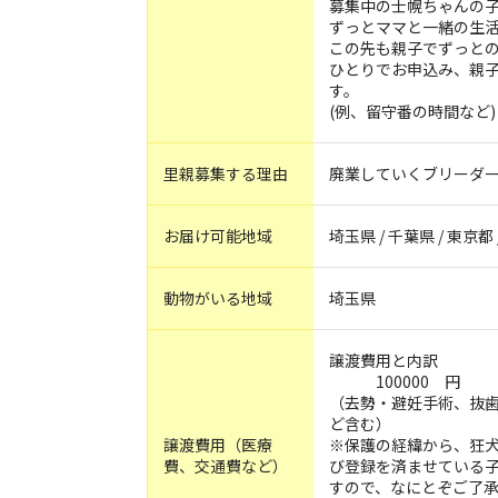
募集中の士幌ちゃんの
ずっとママと一緒の生
この先も親子でずっと
ひとりでお申込み、親
す。
(例、留守番の時間など)
里親募集する理由
廃業していくブリーダ
お届け可能地域
埼玉県 / 千葉県 / 東京都
動物がいる地域
埼玉県
譲渡費用と内訳
100000 円
（去勢・避妊手術、抜
ど含む）
譲渡費用（医療
※保護の経緯から、狂
費、交通費など）
び登録を済ませている
すので、なにとぞご了