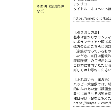
アメブロ
その他（譲渡条件
タイトル 未来へいっ
など）
https://ameblo.jp/ka1
【引き渡し方法】
基本は預かりボランテ
のボランティアや搬送
遠方のためこちらにお
（家族が写っているも
いただき、当日は里親
康保険証）のご提示と
ご協力に賛同いただけ
詳しくはお尋ねくださ
【ふれあい会（譲渡会
ハッピー犬屋敷では、
的にふれあい会（譲渡
幸せに暮らせるお家を
催日程は下記をご覧く
https://inuyasiki.com/