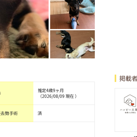
掲載
推定4歳9ヶ月
齢
（2026/08/09 現在 ）
妊去勢手術
済