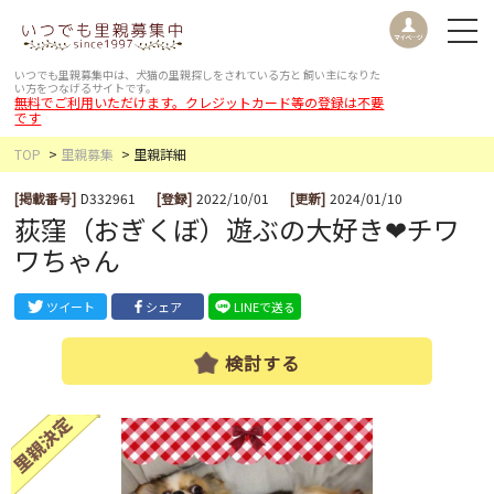
いつでも里親募集中は、犬猫の里親探しをされている方と
飼い主になりた
い方をつなげるサイトです。
無料でご利用いただけます。クレジットカード等の登録は不要
です
TOP
里親募集
里親詳細
[掲載番号]
D332961
[登録]
2022/10/01
[更新]
2024/01/10
荻窪（おぎくぼ）遊ぶの大好き❤チワ
ワちゃん
ツイート
シェア
LINEで送る
検討する