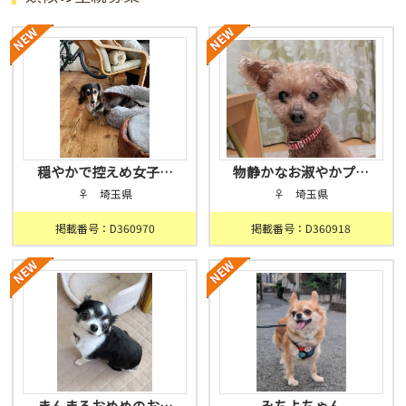
穏やかで控えめ女子…
物静かなお淑やかプ…
♀ 埼玉県
♀ 埼玉県
掲載番号：D360970
掲載番号：D360918
まんまるおめめのお…
みちよちゃん