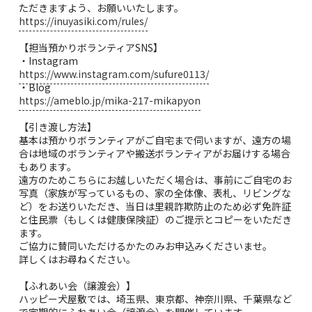
ただきますよう、お願いいたします。
https://inuyasiki.com/rules/
【担当預かりボランティアSNS】
・Instagram
https://www.instagram.com/sufure0113/
・Blog
https://ameblo.jp/mika-217-mikapyon
【引き渡し方法】
基本は預かりボランティアがご自宅まで伺いますが、遠方の場
合は地域のボランティアや搬送ボランティアがお届けする場合
もあります。
遠方のためこちらにお越しいただく場合は、事前にご自宅のお
写真（家族が写っているもの、家の全体像、表札、リビングな
ど）をお送りいただき、当日は里親詐欺防止のため必ず免許証
と住民票（もしくは健康保険証）のご提示とコピーをいただき
ます。
ご協力に賛同いただけるかたのみお申込みくださいませ。
詳しくはお尋ねください。
【ふれあい会（譲渡会）】
ハッピー犬屋敷では、埼玉県、東京都、神奈川県、千葉県など
で定期的にふれあい会（譲渡会）を開催しています。