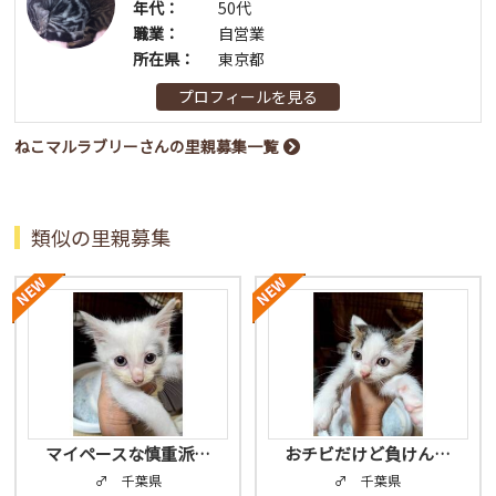
年代：
50代
職業：
自営業
所在県：
東京都
プロフィールを見る
ねこマルラブリーさんの里親募集一覧
類似の里親募集
マイペースな慎重派…
おチビだけど負けん…
♂ 千葉県
♂ 千葉県