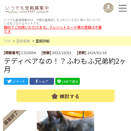
いつでも里親募集中は、犬猫の里親探しをされている方と
飼い主になりた
い方をつなげるサイトです。
無料でご利用いただけます。クレジットカード等の登録は不要
です
TOP
里親募集
里親詳細
[掲載番号]
C333054
[登録]
2022/10/03
[更新]
2024/01/10
テディベアなの！？ふわもふ兄弟約2ヶ
月
ツイート
シェア
LINEで送る
検討する