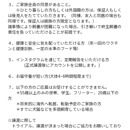
３、ご家族全員の同意があること。
※ひとり暮らしの方もしくは外国籍の方は、保証人もしく
は後見人をたてていただきます。（同棲、友人と同居の場合も
同様です。保証人は親族の方限定となります。）
諸事情により飼養が困難になった場合、引き継いで終生飼養の
責任を負っていただけることが前提です。
４、健康と安全に気を配っていただける方 （年一回のワクチ
ンと健康診断、一定の水準のフード等）
５、インスタグラムを通じて、定期報告をいただける方
(正式譲渡後にアカウントを公開します。)
６、お留守番が短い方(大体4~6時間程度まで)
７、以下の方のご応募はお受けすることができません。
＊55歳以上のみの世帯、学生、フリーター、20歳以下の
方
＊将来的に海外へ転居、転勤予定のご家族の方
＊すでに犬猫などを多頭飼育している場合
☆譲渡に際して
トライアル、譲渡が決まった場合にご協力をお願いしており