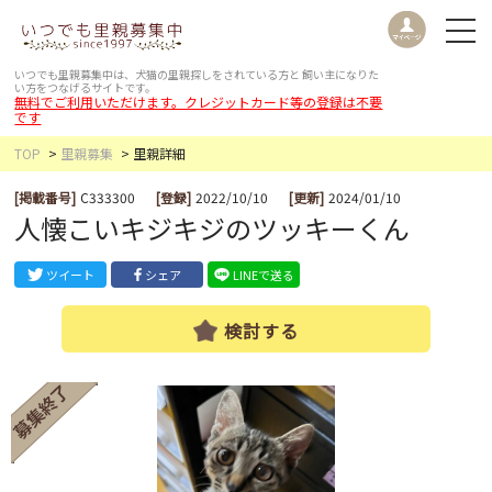
いつでも里親募集中は、犬猫の里親探しをされている方と
飼い主になりた
い方をつなげるサイトです。
無料でご利用いただけます。クレジットカード等の登録は不要
です
TOP
里親募集
里親詳細
[掲載番号]
C333300
[登録]
2022/10/10
[更新]
2024/01/10
人懐こいキジキジのツッキーくん
ツイート
シェア
LINEで送る
検討する