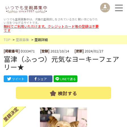
いつでも里親募集中は、犬猫の里親探しをされている方と
飼い主になりた
い方をつなげるサイトです。
無料でご利用いただけます。クレジットカード等の登録は不要
です
TOP
里親募集
里親詳細
[掲載番号]
D333471
[登録]
2022/10/14
[更新]
2024/01/27
富津（ふっつ）元気なヨーキーフェア
リー★
ツイート
シェア
LINEで送る
検討する