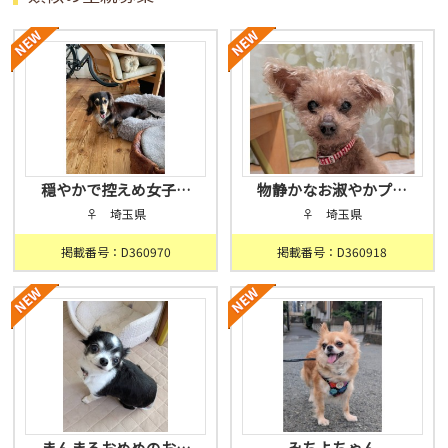
穏やかで控えめ女子…
物静かなお淑やかプ…
♀ 埼玉県
♀ 埼玉県
掲載番号：D360970
掲載番号：D360918
まんまるおめめのお…
みちよちゃん