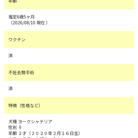
年齢
推定6歳5ヶ月
（2026/08/10 現在 ）
ワクチン
済
不妊去勢手術
済
特徴（性格など）
犬種 ヨークシャテリア
性別 ♀
年齢 ２才（２０２０年２月１６日生）