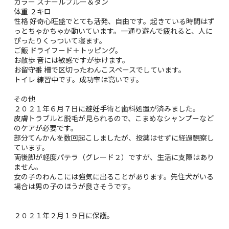
カラー スチールブルー＆タン
体重 ２キロ
性格 好奇心旺盛でとても活発、自由です。起きている時間はず
っとちゃかちゃか動いています。一通り遊んで疲れると、人に
ぴったりくっついて寝ます。
ご飯 ドライフード＋トッピング。
お散歩 音には敏感ですが歩けます。
お留守番 柵で区切ったわんこスペースでしています。
トイレ 練習中です。成功率は高いです。
その他
２０２１年６月７日に避妊手術と歯科処置が済みました。
皮膚トラブルと脱毛が見られるので、こまめなシャンプーなど
のケアが必要です。
部分てんかんを数回起こしましたが、投薬はせずに経過観察し
ています。
両後脚が軽度パテラ（グレード２）ですが、生活に支障はあり
ません。
女の子のわんこには強気に出ることがあります。先住犬がいる
場合は男の子のほうが良さそうです。
２０２１年２月１９日に保護。