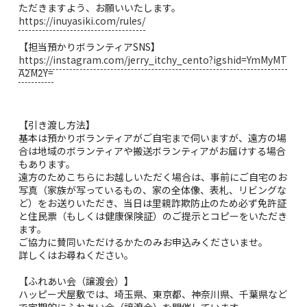
ただきますよう、お願いいたします。
https://inuyasiki.com/rules/
【担当預かりボランティアSNS】
https://instagram.com/jerry_itchy_cento?igshid=YmMyMT
A2M2Y=
【引き渡し方法】
基本は預かりボランティアがご自宅まで伺いますが、遠方の場
合は地域のボランティアや搬送ボランティアがお届けする場合
もあります。
遠方のためこちらにお越しいただく場合は、事前にご自宅のお
写真（家族が写っているもの、家の全体像、表札、リビングな
ど）をお送りいただき、当日は里親詐欺防止のため必ず免許証
と住民票（もしくは健康保険証）のご提示とコピーをいただき
ます。
ご協力に賛同いただけるかたのみお申込みくださいませ。
詳しくはお尋ねください。
【ふれあい会（譲渡会）】
ハッピー犬屋敷では、埼玉県、東京都、神奈川県、千葉県など
で定期的にふれあい会（譲渡会）を開催しています。